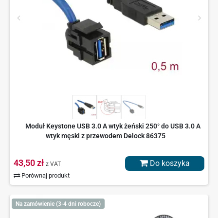
Moduł Keystone USB 3.0 A wtyk żeński 250° do USB 3.0 A
wtyk męski z przewodem Delock 86375
43,50 zł
Do koszyka
z VAT
Porównaj produkt
Na zamówienie (3-4 dni robocze)