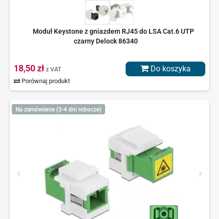
Moduł Keystone z gniazdem RJ45 do LSA Cat.6 UTP
czarny Delock 86340
18,50 zł
Do koszyka
z VAT
Porównaj produkt
Na zamówienie (3-4 dni robocze)