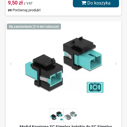
9,50 zł
Do koszyka
z VAT
Porównaj produkt
Na zamówienie (3-4 dni robocze)
Moduł Keystone SC Simplex żeńskie do SC Simplex