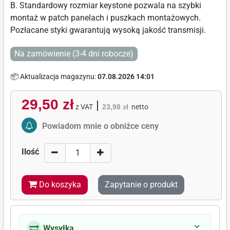
B. Standardowy rozmiar keystone pozwala na szybki
montaż w patch panelach i puszkach montażowych.
Pozłacane styki gwarantują wysoką jakość transmisji.
Na zamówienie (3-4 dni robocze)
📦 Aktualizacja magazynu:
07.08.2026 14:01
29,50 zł
|
z VAT
23,98 zł
netto
Activate Price Alert
Powiadom mnie o obniżce ceny
Ilość
Do koszyka
Zapytanie o produkt
Wysyłka