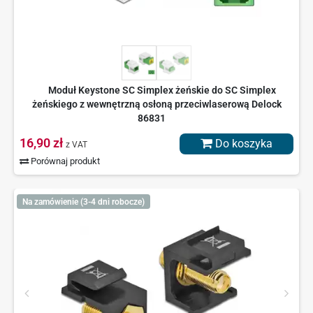
Moduł Keystone SC Simplex żeńskie do SC Simplex
żeńskiego z wewnętrzną osłoną przeciwlaserową Delock
86831
16,90 zł
Do koszyka
z VAT
Porównaj produkt
Na zamówienie (3-4 dni robocze)