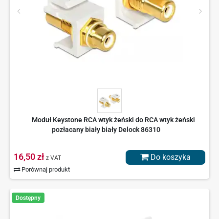
Moduł Keystone RCA wtyk żeński do RCA wtyk żeński
pozłacany biały biały Delock 86310
16,50 zł
Do koszyka
z VAT
Porównaj produkt
Dostępny