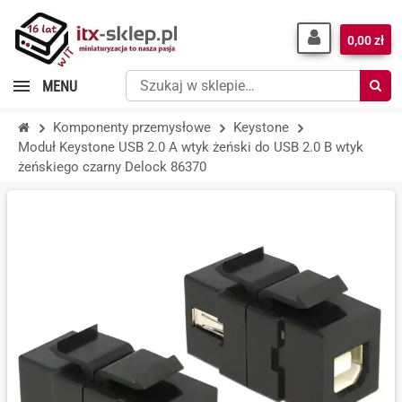
0,00 zł
Szukaj
MENU
w
sklepie…
Komponenty przemysłowe
Keystone
Moduł Keystone USB 2.0 A wtyk żeński do USB 2.0 B wtyk
żeńskiego czarny Delock 86370