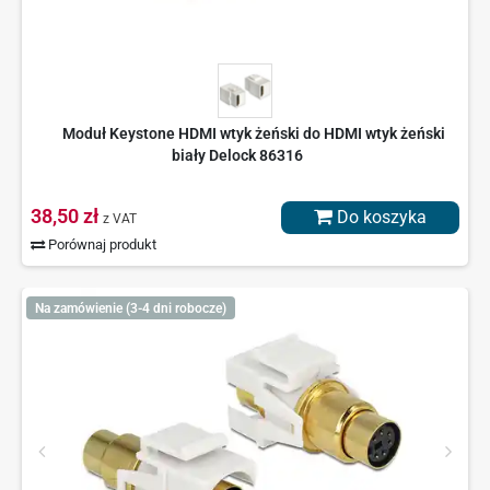
Moduł Keystone HDMI wtyk żeński do HDMI wtyk żeński
biały Delock 86316
38,50 zł
Do koszyka
z VAT
Porównaj produkt
Na zamówienie (3-4 dni robocze)