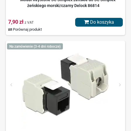
żeńskiego morski/czarny Delock 86814
7,90 zł
Do koszyka
z VAT
Porównaj produkt
Na zamówienie (3-4 dni robocze)