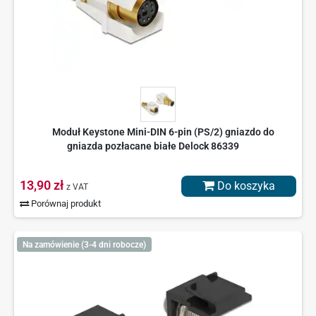
Moduł Keystone Mini-DIN 6-pin (PS/2) gniazdo do
gniazda pozłacane białe Delock 86339
13,90 zł
Do koszyka
z VAT
Porównaj produkt
Na zamówienie (3-4 dni robocze)