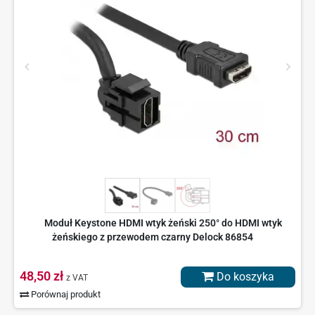
Moduł Keystone HDMI wtyk żeński 250° do HDMI wtyk
żeńskiego z przewodem czarny Delock 86854
48,50 zł
Do koszyka
z VAT
Porównaj produkt