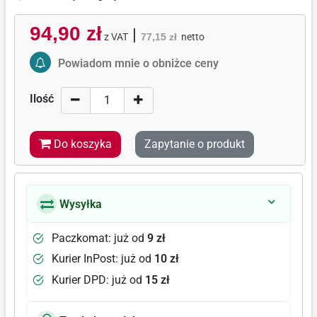
94,90 zł
|
z VAT
77,15 zł
netto
Activate Price Alert
Powiadom mnie o obniżce ceny
Ilość
Do koszyka
Zapytanie o produkt
Wysyłka
Paczkomat: już od
9 zł
Kurier InPost: już od
10 zł
Kurier DPD: już od
15 zł