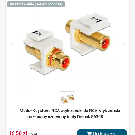
Na zamówienie (3-4 dni robocze)
Moduł Keystone RCA wtyk żeński do RCA wtyk żeński
pozłacany czerwony biały Delock 86308
16,50 zł
Do koszyka
z VAT