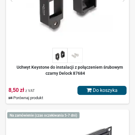
Uchwyt Keystone do instalacji z połączeniem śrubowym
czarny Delock 87684
8,50 zł
Do koszyka
z VAT
Porównaj produkt
Na zamówienie (czas oczekiwania 5-7 dni)