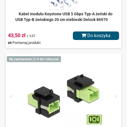
Kabel modułu Keystone USB 5 Gbps Typ-A żeński do
USB Typ-B żeńskiego 20 cm niebieski Delock 86970
43,50 zł
Do koszyka
z VAT
Porównaj produkt
Na zamówienie (3-4 dni robocze)