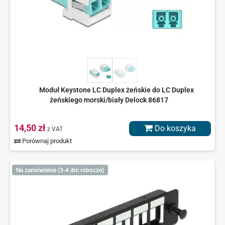
Moduł Keystone LC Duplex żeńskie do LC Duplex
żeńskiego morski/biały Delock 86817
14,50 zł
Do koszyka
z VAT
Porównaj produkt
Na zamówienie (3-4 dni robocze)