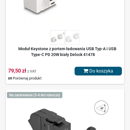
Moduł Keystone z portem ładowania USB Typ-A i USB
Type-C PD 20W biały Delock 41478
79,50 zł
Do koszyka
z VAT
Porównaj produkt
Na zamówienie (3-4 dni robocze)