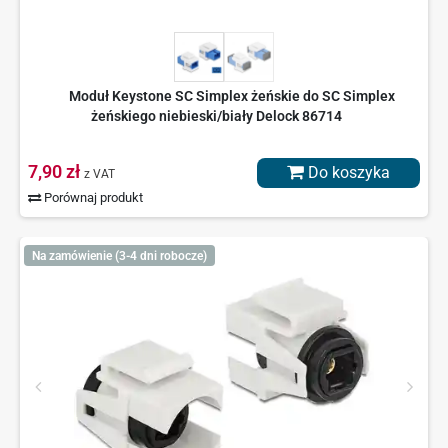
Moduł Keystone SC Simplex żeńskie do SC Simplex
żeńskiego niebieski/biały Delock 86714
7,90 zł
Do koszyka
z VAT
Porównaj produkt
Na zamówienie (3-4 dni robocze)