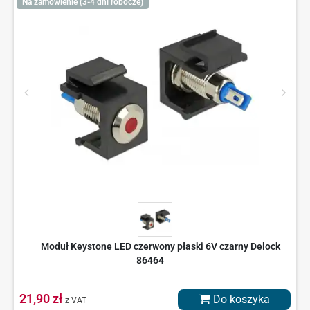
Na zamówienie (3-4 dni robocze)
Moduł Keystone LED czerwony płaski 6V czarny Delock
86464
21,90 zł
Do koszyka
z VAT