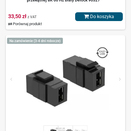
przekątnej 8K 60 Hz biały Delock 90327
33,50 zł
Do koszyka
z VAT
Porównaj produkt
Na zamówienie (3-4 dni robocze)