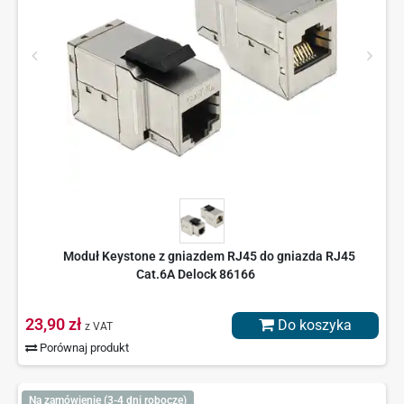
Moduł Keystone z gniazdem RJ45 do gniazda RJ45
Cat.6A Delock 86166
23,90 zł
Do koszyka
z VAT
Porównaj produkt
Na zamówienie (3-4 dni robocze)