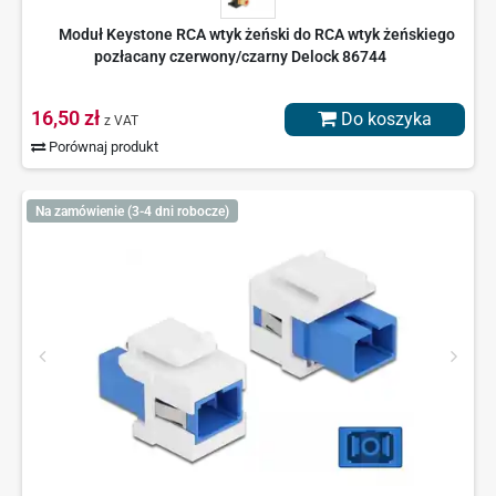
Moduł Keystone RCA wtyk żeński do RCA wtyk żeńskiego
pozłacany czerwony/czarny Delock 86744
16,50 zł
Do koszyka
z VAT
Porównaj produkt
Na zamówienie (3-4 dni robocze)