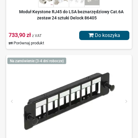
Moduł Keystone RJ45 do LSA beznarzędziowy Cat.6A
zestaw 24 sztuki Delock 86405
733,90 zł
Do koszyka
z VAT
Porównaj produkt
Na zamówienie (3-4 dni robocze)