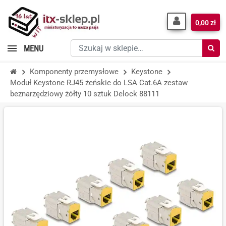
0,00 zł
Szukaj
MENU
w
sklepie…
Komponenty przemysłowe
Keystone
Moduł Keystone RJ45 żeńskie do LSA Cat.6A zestaw
beznarzędziowy żółty 10 sztuk Delock 88111