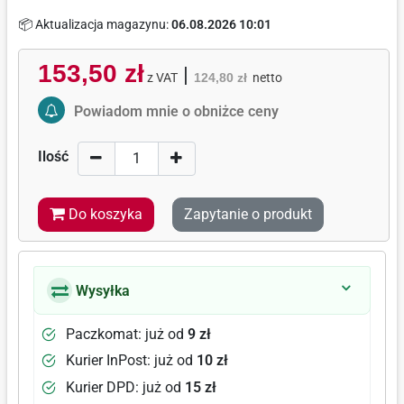
📦 Aktualizacja magazynu:
06.08.2026 10:01
153,50 zł
|
z VAT
124,80 zł
netto
Activate Price Alert
Powiadom mnie o obniżce ceny
Ilość
Do koszyka
Zapytanie o produkt
Wysyłka
Paczkomat: już od
9 zł
Kurier InPost: już od
10 zł
Kurier DPD: już od
15 zł