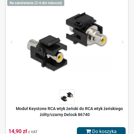
Na zamówienie (3-4 dni robocze)
Moduł Keystone RCA wtyk żeński do RCA wtyk żeńskiego
żółty/czarny Delock 86740
14,90 zł
Do koszyka
z VAT