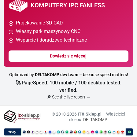
KOMPUTERY IPC FANLESS
Projekowanie 3D CAD
Własny park maszynowy CNC
Wsparcie i doradztwo techniczne
Dowiedz się więcej
Optimized by
DELTAKOMP dev team
– because speed matters!
🚀 PageSpeed: 100 mobile / 100 desktop tested.
verified.
🔎 See the live report →
© 2010-2026
ITX-Sklep.pl
| Właściciel
sklepu:
DELTAKOMP