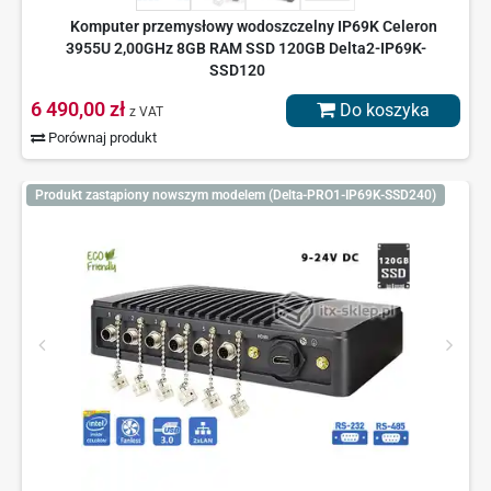
Komputer przemysłowy wodoszczelny IP69K Celeron
3955U 2,00GHz 8GB RAM SSD 120GB Delta2-IP69K-
SSD120
6 490,00 zł
Do koszyka
z VAT
Porównaj produkt
Produkt zastąpiony nowszym modelem (Delta-PRO1-IP69K-SSD240)