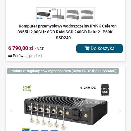
Komputer przemysłowy wodoszczelny IP69K Celeron
3955U 2,00GHz 8GB RAM SSD 240GB Delta2-IP69K-
SSD240
6 790,00 zł
Do koszyka
z VAT
Porównaj produkt
Produkt zastąpiony nowszym modelem (Delta-PRO2-IP69K-SSD480)