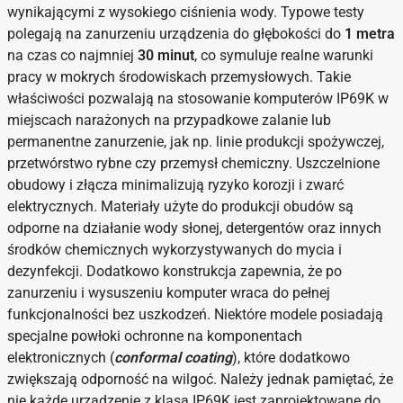
wynikającymi z wysokiego ciśnienia wody. Typowe testy
polegają na zanurzeniu urządzenia do głębokości do
1 metra
na czas co najmniej
30 minut
, co symuluje realne warunki
pracy w mokrych środowiskach przemysłowych. Takie
właściwości pozwalają na stosowanie komputerów IP69K w
miejscach narażonych na przypadkowe zalanie lub
permanentne zanurzenie, jak np. linie produkcji spożywczej,
przetwórstwo rybne czy przemysł chemiczny. Uszczelnione
obudowy i złącza minimalizują ryzyko korozji i zwarć
elektrycznych. Materiały użyte do produkcji obudów są
odporne na działanie wody słonej, detergentów oraz innych
środków chemicznych wykorzystywanych do mycia i
dezynfekcji. Dodatkowo konstrukcja zapewnia, że po
zanurzeniu i wysuszeniu komputer wraca do pełnej
funkcjonalności bez uszkodzeń. Niektóre modele posiadają
specjalne powłoki ochronne na komponentach
elektronicznych (
conformal coating
), które dodatkowo
zwiększają odporność na wilgoć. Należy jednak pamiętać, że
nie każde urządzenie z klasą IP69K jest zaprojektowane do