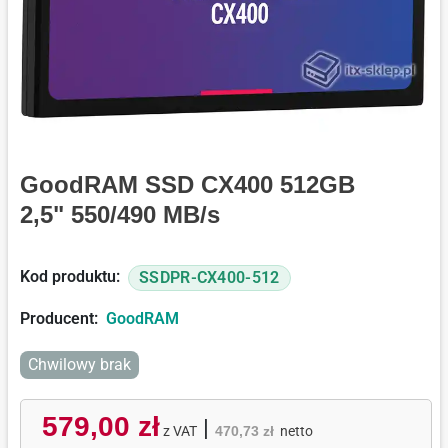
GoodRAM SSD CX400 512GB
2,5" 550/490 MB/s
Kod produktu:
SSDPR-CX400-512
Producent:
GoodRAM
Chwilowy brak
579,00 zł
|
z VAT
470,73 zł
netto