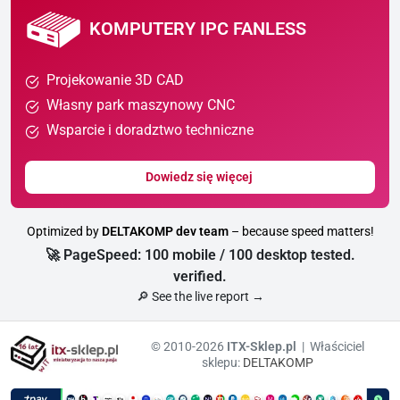
KOMPUTERY IPC FANLESS
Projekowanie 3D CAD
Własny park maszynowy CNC
Wsparcie i doradztwo techniczne
Dowiedz się więcej
Optimized by
DELTAKOMP dev team
– because speed matters!
🚀 PageSpeed: 100 mobile / 100 desktop tested.
verified.
🔎 See the live report →
© 2010-2026
ITX-Sklep.pl
| Właściciel
sklepu:
DELTAKOMP