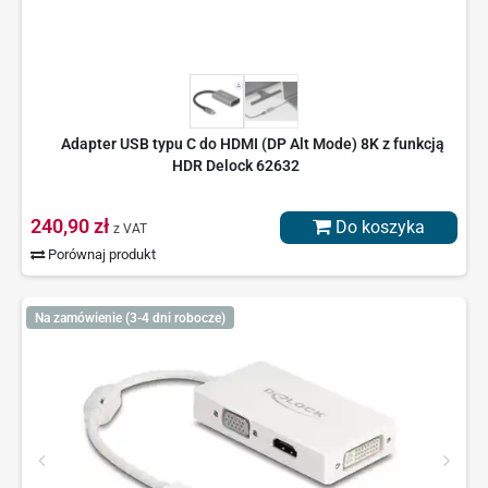
Adapter USB typu C do HDMI (DP Alt Mode) 8K z funkcją
HDR Delock 62632
240,90 zł
Do koszyka
z VAT
Porównaj produkt
Na zamówienie (3-4 dni robocze)