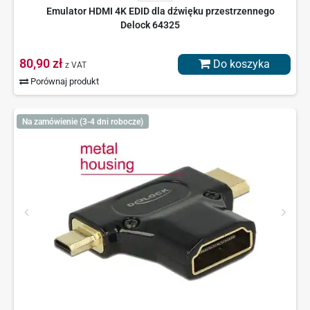
Emulator HDMI 4K EDID dla dźwięku przestrzennego
Delock 64325
80,90 zł
Do koszyka
z VAT
Porównaj produkt
Na zamówienie (3-4 dni robocze)