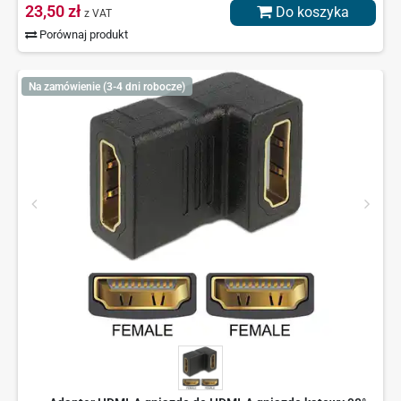
23,50 zł
Do koszyka
z VAT
Porównaj produkt
Na zamówienie (3-4 dni robocze)