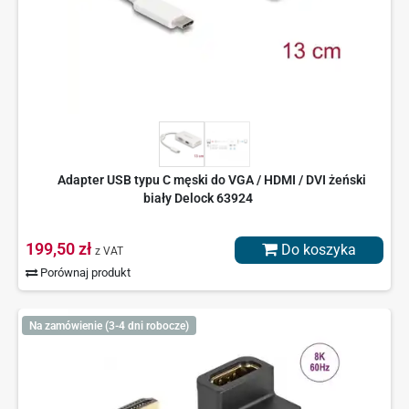
Adapter USB typu C męski do VGA / HDMI / DVI żeński
biały Delock 63924
199,50 zł
Do koszyka
z VAT
Porównaj produkt
Na zamówienie (3-4 dni robocze)