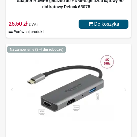
Adapter HDMI-A gniazdo do HDMI-A gniazdo kątowy 90°
dół kątowy Delock 65075
25,50 zł
Do koszyka
z VAT
Porównaj produkt
Na zamówienie (3-4 dni robocze)