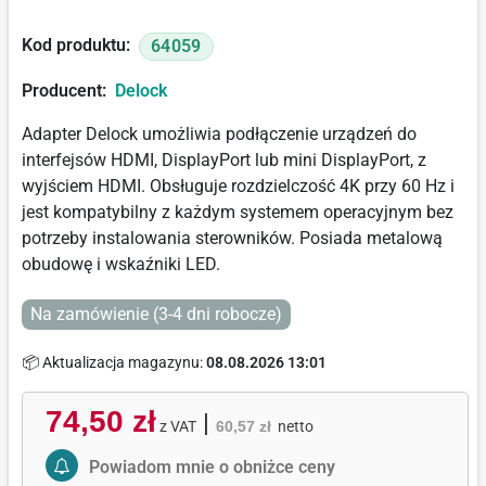
Kod produktu:
64059
Producent:
Delock
Adapter Delock umożliwia podłączenie urządzeń do
interfejsów HDMI, DisplayPort lub mini DisplayPort, z
wyjściem HDMI. Obsługuje rozdzielczość 4K przy 60 Hz i
jest kompatybilny z każdym systemem operacyjnym bez
potrzeby instalowania sterowników. Posiada metalową
obudowę i wskaźniki LED.
Na zamówienie (3-4 dni robocze)
📦 Aktualizacja magazynu:
08.08.2026 13:01
74,50 zł
|
z VAT
60,57 zł
netto
Activate Price Alert
Powiadom mnie o obniżce ceny