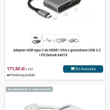
Adapter USB typu C do HDMI i VGA z gniazdoem USB 3.2
i PD Delock 64074
171,50 zł
Do koszyka
z VAT
Porównaj produkt
Na zamówienie (3-4 dni robocze)