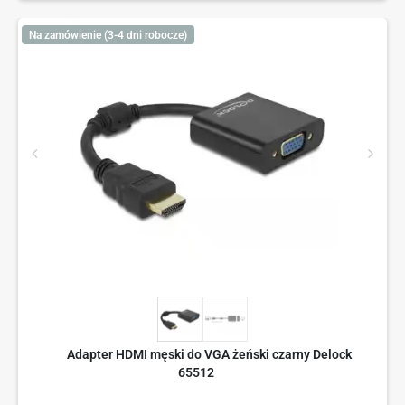
Na zamówienie (3-4 dni robocze)
Adapter HDMI męski do VGA żeński czarny Delock
65512