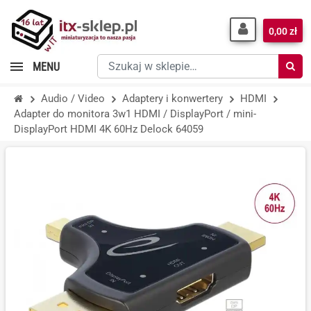
0,00 zł
Szukaj
MENU
w
sklepie…
Audio / Video
Adaptery i konwertery
HDMI
Adapter do monitora 3w1 HDMI / DisplayPort / mini-
DisplayPort HDMI 4K 60Hz Delock 64059