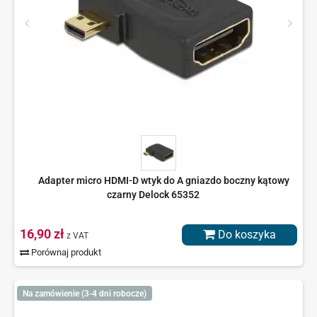
Adapter micro HDMI-D wtyk do A gniazdo boczny kątowy
czarny Delock 65352
16,90 zł
Do koszyka
z VAT
Porównaj produkt
Na zamówienie (3-4 dni robocze)