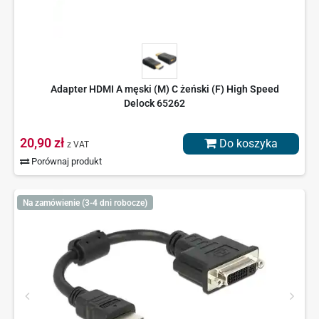
Adapter HDMI A męski (M) C żeński (F) High Speed
Delock 65262
20,90 zł
Do koszyka
z VAT
Porównaj produkt
Na zamówienie (3-4 dni robocze)