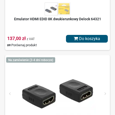
Emulator HDMI EDID 8K dwukierunkowy Delock 64321
137,00 zł
Do koszyka
z VAT
Porównaj produkt
Na zamówienie (3-4 dni robocze)