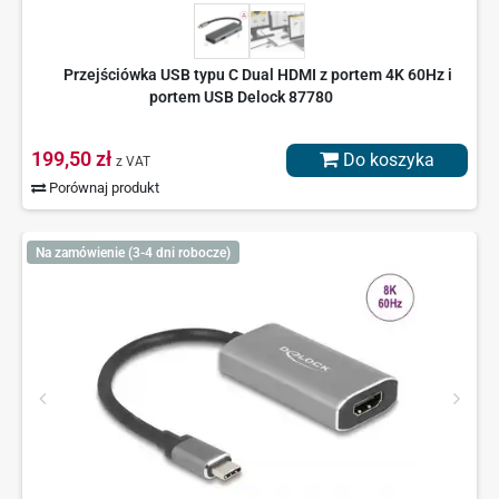
Przejściówka USB typu C Dual HDMI z portem 4K 60Hz i
portem USB Delock 87780
199,50 zł
Do koszyka
z VAT
Porównaj produkt
Na zamówienie (3-4 dni robocze)