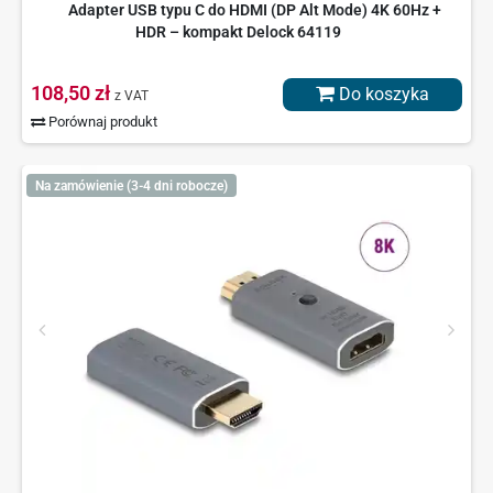
Adapter USB typu C do HDMI (DP Alt Mode) 4K 60Hz +
HDR – kompakt Delock 64119
108,50 zł
Do koszyka
z VAT
Porównaj produkt
Na zamówienie (3-4 dni robocze)