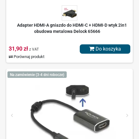
Adapter HDMI-A gniazdo do HDMI-C + HDMI-D wtyk 2in1
obudowa metalowa Delock 65666
31,90 zł
Do koszyka
z VAT
Porównaj produkt
Na zamówienie (3-4 dni robocze)