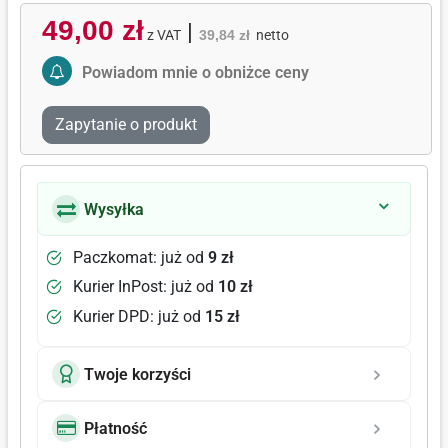
49,00 zł
|
z VAT
39,84 zł
netto
Activate Price Alert
Powiadom mnie o obniżce ceny
Zapytanie o produkt
Wysyłka
Paczkomat: już od
9 zł
Kurier InPost: już od
10 zł
Kurier DPD: już od
15 zł
Twoje korzyści
Płatność