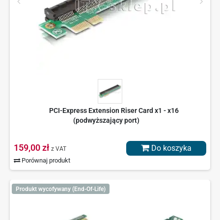
PCI-Express Extension Riser Card x1 - x16
(podwyższający port)
159,00 zł
Do koszyka
z VAT
Porównaj produkt
Produkt wycofywany (End-Of-Life)