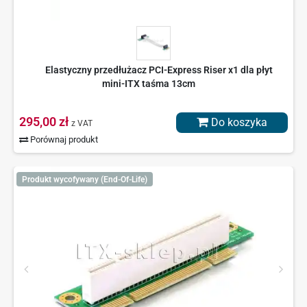
Elastyczny przedłużacz PCI-Express Riser x1 dla płyt
mini-ITX taśma 13cm
295,00 zł
Do koszyka
z VAT
Porównaj produkt
Produkt wycofywany (End-Of-Life)