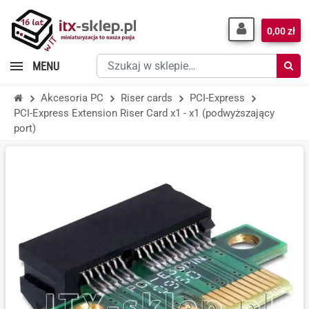
0,00 zł
Szukaj
MENU
w
sklepie…
Akcesoria PC
Riser cards
PCI-Express
PCI-Express Extension Riser Card x1 - x1 (podwyższający
port)