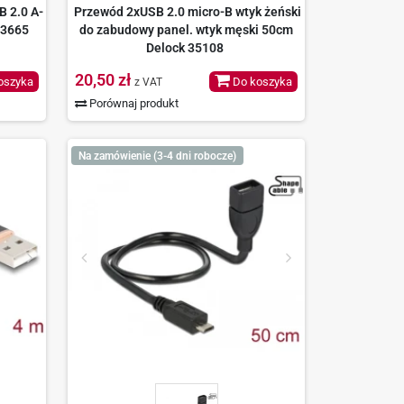
B 2.0 A-
Przewód 2xUSB 2.0 micro-B wtyk żeński
83665
do zabudowy panel. wtyk męski 50cm
Delock 35108
20,50 zł
oszyka
Do koszyka
z VAT
Porównaj produkt
Na zamówienie (3-4 dni robocze)