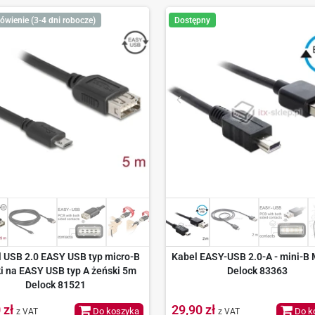
ówienie (3-4 dni robocze)
Dostępny
 USB 2.0 EASY USB typ micro-B
Kabel EASY-USB 2.0-A - mini-B
i na EASY USB typ A żeński 5m
Delock 83363
Delock 81521
 zł
29,90 zł
Do koszyka
Do k
z VAT
z VAT