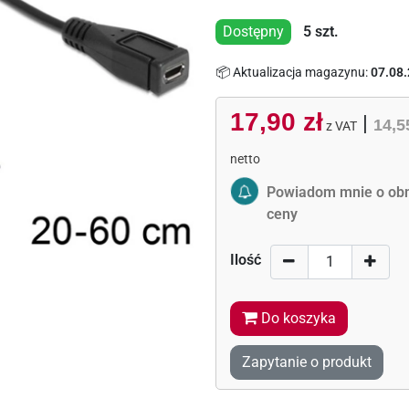
Dostępny
5
szt.
📦 Aktualizacja magazynu:
07.08.
17,90 zł
|
14,5
z VAT
netto
Activate Price Alert
Powiadom mnie o obn
ceny
Ilość
Do koszyka
Zapytanie o produkt