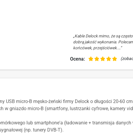
„Kable Delock mimo, że są często
dobrą jakość wykonania. Polecam, 
końcówek, przejściówek.…”
Ocena:
(zobac
lny USB micro-B męsko-żeński firmy Delock o długości 20-60 cm
w gniazdo micro-B (smartfony, lustrzanki cyfrowe, kamery vide
omórkowego lub smartphone'a (ładowanie + transmisja danych 
ygnałowej (np. tunery DVB-T).