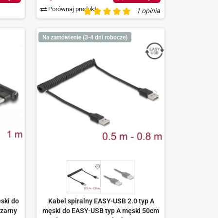
Porównaj produkt
1 opinia
Na zamówienie (3-4 dni robocze)
ski do
Kabel spiralny EASY-USB 2.0 typ A
zarny
męski do EASY-USB typ A męski 50cm