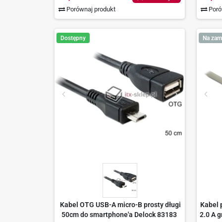
Porównaj produkt
Poró
Dostępny
Na zam
Kabel OTG USB-A micro-B prosty długi
Kabel 
50cm do smartphone'a Delock 83183
2.0 A 