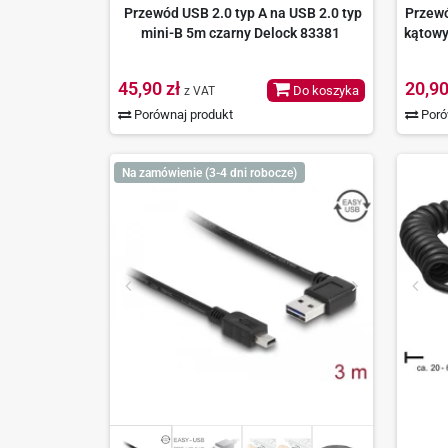
Przewód USB 2.0 typ A na USB 2.0 typ
Przewó
mini-B 5m czarny Delock 83381
kątowy
45,90 zł
20,90
Do koszyka
z VAT
Porównaj produkt
Poró
Na zamówienie (3-4 dni robocze)