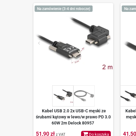
Na zamówienie (3-4 dni robocze)
Na zam
Kabel USB 2.0 2x USB-C męski ze
Kabel
śrubami kątowy w lewo/w prawo PD 3.0
męsk
60W 2m Delock 80957
51,90 zł
41,50
Do koszyka
z VAT