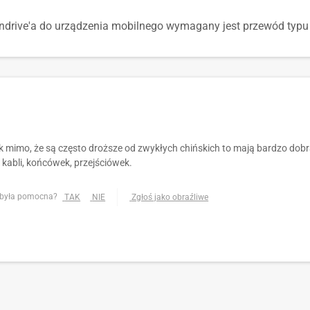
endrive'a do urządzenia mobilnego wymagany jest przewód typ
k mimo, że są często droższe od zwykłych chińskich to mają bardzo dobrą
kabli, końcówek, przejściówek.
 była pomocna?
TAK
NIE
Zgłoś jako obraźliwe