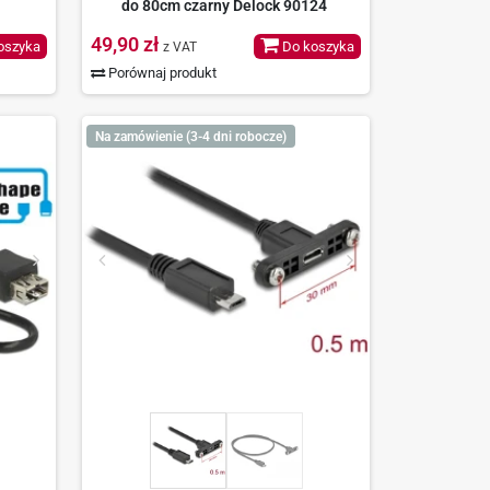
do 80cm czarny Delock 90124
49,90 zł
oszyka
Do koszyka
z VAT
Porównaj produkt
Na zamówienie (3-4 dni robocze)