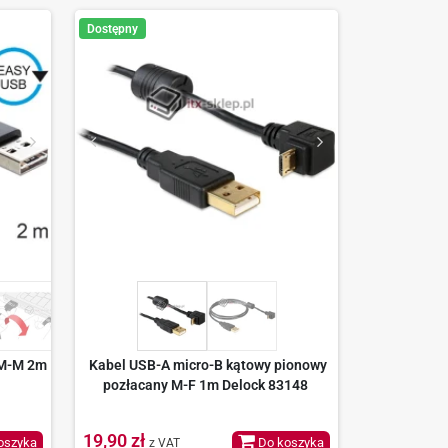
Dostępny
 M-M 2m
Kabel USB-A micro-B kątowy pionowy
pozłacany M-F 1m Delock 83148
19,90 zł
oszyka
Do koszyka
z VAT