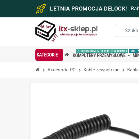
LETNIA PROMOCJA DELOCK!
Ra
Z PROCESORAMI INTEL CORE 15. GENERACJI
MAŁE 
KATEGORIE
KOMPUTERY PRZEMYSŁOWE
MIN
Akcesoria PC
Kable zewnętrzne
Kable