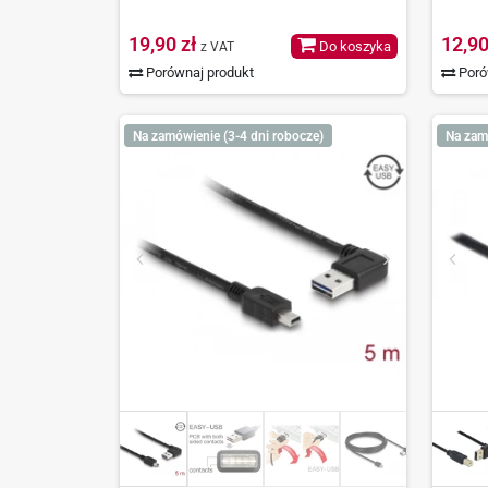
19,90 zł
12,90
Do koszyka
z VAT
Porównaj produkt
Poró
Na zamówienie (3-4 dni robocze)
Na zam