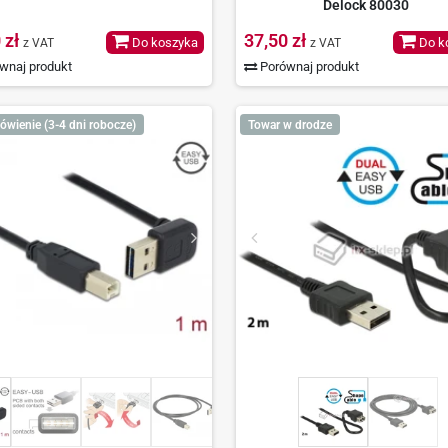
Delock 80030
 zł
37,50 zł
Do koszyka
Do k
z VAT
z VAT
wnaj produkt
Porównaj produkt
ówienie (3-4 dni robocze)
Towar w drodze