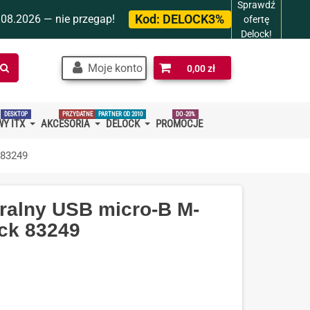
Sprawdź
Kod:
DELOCK3%
.08.2026 — nie przegap!
ofertę
Delock!
Szukaj
Moje konto
0,00 zł
w
sklepie…
DESKTOP
PRZYDATNE
PARTNER OD 2010
DO -20%
Y ITX
AKCESORIA
DELOCK
PROMOCJE
 83249
iralny USB micro-B M-
ck 83249