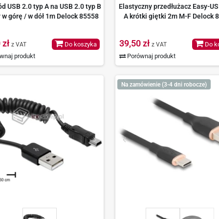
d USB 2.0 typ A na USB 2.0 typ B
Elastyczny przedłużacz Easy-US
 w górę / w dół 1m Delock 85558
A krótki giętki 2m M-F Delock 
 zł
39,50 zł
Do koszyka
Do k
z VAT
z VAT
wnaj produkt
Porównaj produkt
Na zamówienie (3-4 dni robocze)