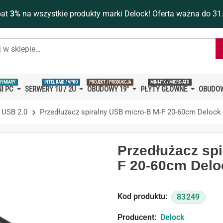
bat
3%
na wszystkie produkty marki Delock! Oferta ważna do 31
WYMIARY
INTEL RAID / VPRO
PROJEKT / PRODUKCJA
MINI-ITX / MICRO-ATX
I PC
SERWERY 1U / 2U
OBUDOWY 19''
PŁYTY GŁÓWNE
OBUDOW
 USB 2.0
Przedłużacz spiralny USB micro-B M-F 20-60cm Delock
Przedłużacz sp
F 20-60cm Delo
Kod produktu:
83249
Producent:
Delock