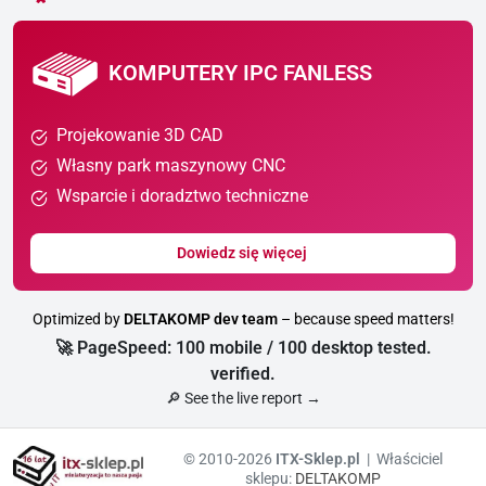
KOMPUTERY IPC FANLESS
Projekowanie 3D CAD
Własny park maszynowy CNC
Wsparcie i doradztwo techniczne
Dowiedz się więcej
Optimized by
DELTAKOMP dev team
– because speed matters!
🚀 PageSpeed: 100 mobile / 100 desktop tested.
verified.
🔎 See the live report →
© 2010-2026
ITX-Sklep.pl
| Właściciel
sklepu:
DELTAKOMP