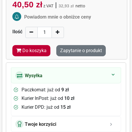
40,50 zł
|
z VAT
32,93 zł
netto
Activate Price Alert
Powiadom mnie o obniżce ceny
Ilość
Do koszyka
Zapytanie o produkt
Wysyłka
Paczkomat: już od
9 zł
Kurier InPost: już od
10 zł
Kurier DPD: już od
15 zł
Twoje korzyści