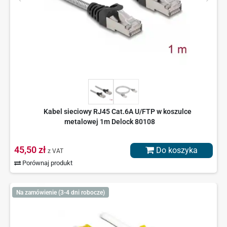
Kabel sieciowy RJ45 Cat.6A U/FTP w koszulce
metalowej 1m Delock 80108
45,50 zł
Do koszyka
z VAT
Porównaj produkt
Na zamówienie (3-4 dni robocze)