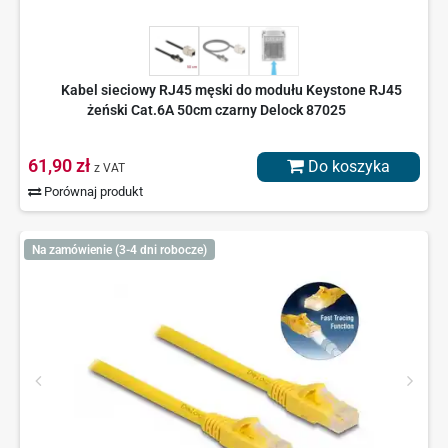
Kabel sieciowy RJ45 męski do modułu Keystone RJ45
żeński Cat.6A 50cm czarny Delock 87025
61,90 zł
Do koszyka
z VAT
Porównaj produkt
Na zamówienie (3-4 dni robocze)