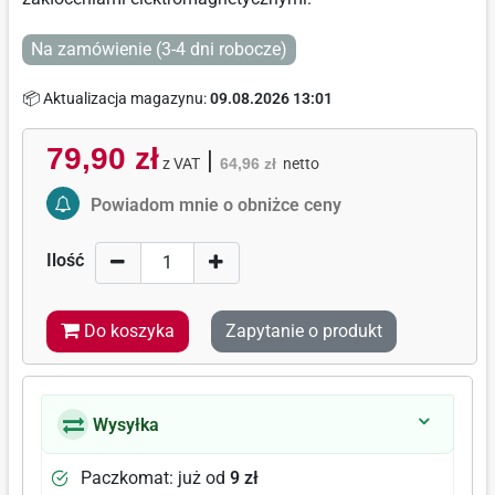
Na zamówienie (3-4 dni robocze)
📦 Aktualizacja magazynu:
09.08.2026 13:01
79,90 zł
|
z VAT
64,96 zł
netto
Activate Price Alert
Powiadom mnie o obniżce ceny
Ilość
Do koszyka
Zapytanie o produkt
Wysyłka
Paczkomat: już od
9 zł