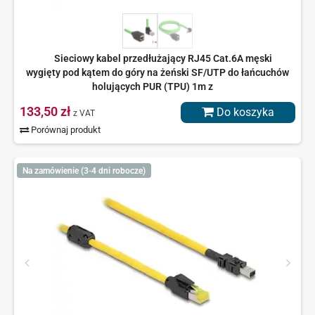
Sieciowy kabel przedłużający RJ45 Cat.6A męski
wygięty pod kątem do góry na żeński SF/UTP do łańcuchów
holujących PUR (TPU) 1m z
133,50 zł
Do koszyka
z VAT
Porównaj produkt
Na zamówienie (3-4 dni robocze)