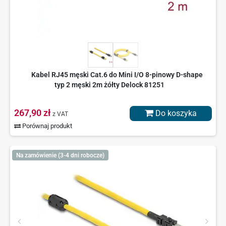
Kabel RJ45 męski Cat.6 do Mini I/O 8-pinowy D-shape
typ 2 męski 2m żółty Delock 81251
267,90 zł
Do koszyka
z VAT
Porównaj produkt
Na zamówienie (3-4 dni robocze)