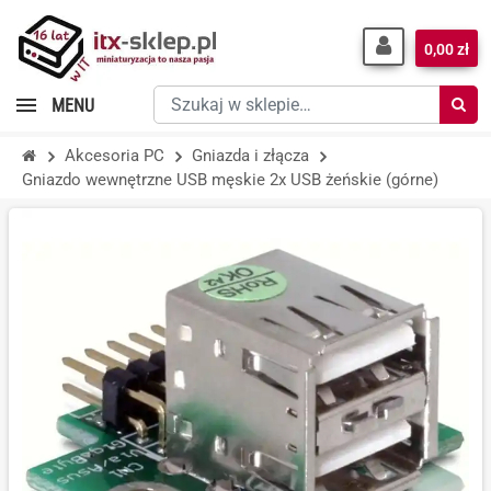
0,00 zł
Szukaj
MENU
w
sklepie…
Akcesoria PC
Gniazda i złącza
Gniazdo wewnętrzne USB męskie 2x USB żeńskie (górne)