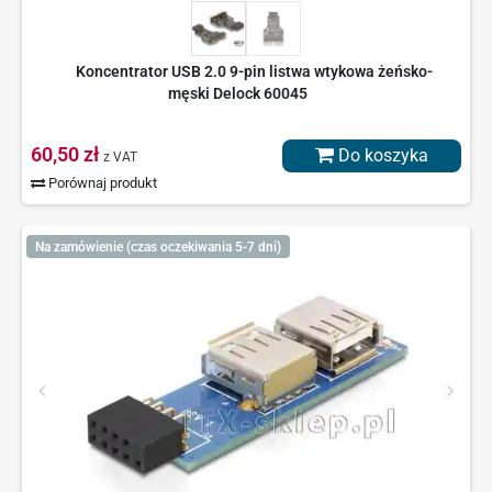
Koncentrator USB 2.0 9-pin listwa wtykowa żeńsko-
męski Delock 60045
60,50 zł
Do koszyka
z VAT
Porównaj produkt
Na zamówienie (czas oczekiwania 5-7 dni)