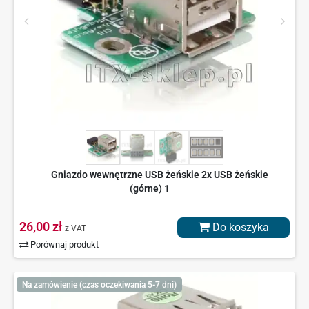
Gniazdo wewnętrzne USB żeńskie 2x USB żeńskie
(górne) 1
26,00 zł
Do koszyka
z VAT
Porównaj produkt
Na zamówienie (czas oczekiwania 5-7 dni)