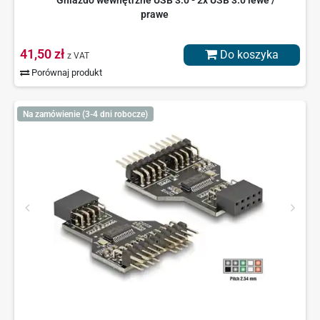
Gniazdo wewnętrzne USB 3.0 - 2x USB 3.0 lewe /
prawe
41,50 zł
Do koszyka
z VAT
Porównaj produkt
Na zamówienie (3-4 dni robocze)