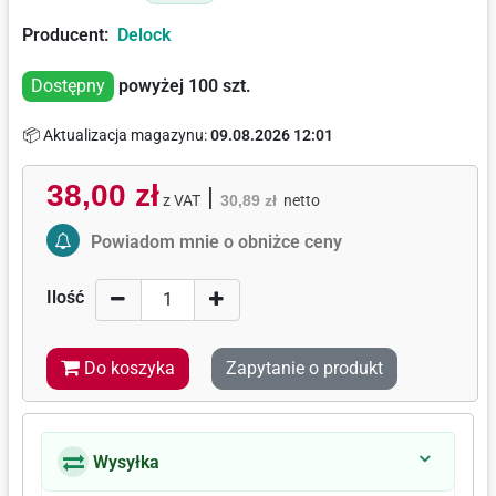
Producent:
Delock
Dostępny
powyżej 100
szt.
📦 Aktualizacja magazynu:
09.08.2026 12:01
38,00 zł
|
z VAT
30,89 zł
netto
Activate Price Alert
Powiadom mnie o obniżce ceny
Ilość
Do koszyka
Zapytanie o produkt
Wysyłka