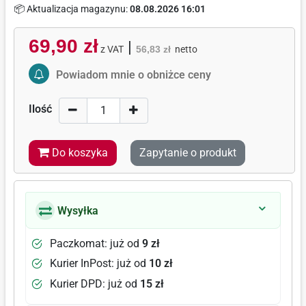
📦 Aktualizacja magazynu:
08.08.2026 16:01
69,90 zł
|
z VAT
56,83 zł
netto
Activate Price Alert
Powiadom mnie o obniżce ceny
Ilość
Do koszyka
Zapytanie o produkt
Wysyłka
Paczkomat: już od
9 zł
Kurier InPost: już od
10 zł
Kurier DPD: już od
15 zł