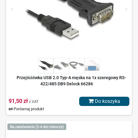
Przejściówka USB 2.0 Typ-A męska na 1x szeregowy RS-
422/485 DB9 Delock 66286
91,50 zł
Do koszyka
z VAT
Porównaj produkt
Na zamówienie (3-4 dni robocze)