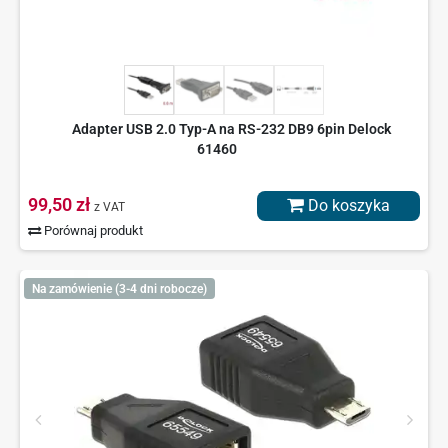
Adapter USB 2.0 Typ-A na RS-232 DB9 6pin Delock
61460
99,50 zł
Do koszyka
z VAT
Porównaj produkt
Na zamówienie (3-4 dni robocze)