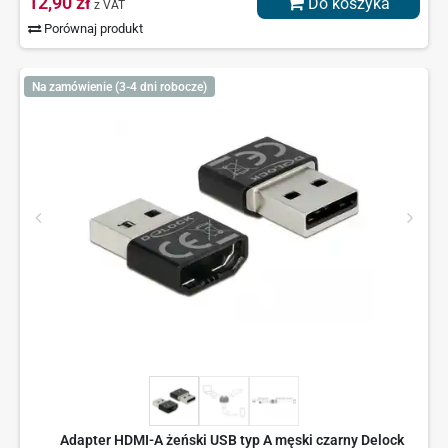
12,90 zł
Do koszyka
z VAT
Porównaj produkt
Na zamówienie (3-4 dni robocze)
Adapter HDMI-A żeński USB typ A męski czarny Delock