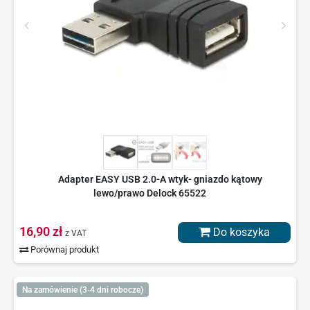
Adapter EASY USB 2.0-A wtyk- gniazdo kątowy
lewo/prawo Delock 65522
16,90 zł
Do koszyka
z VAT
Porównaj produkt
Na zamówienie (3-4 dni robocze)