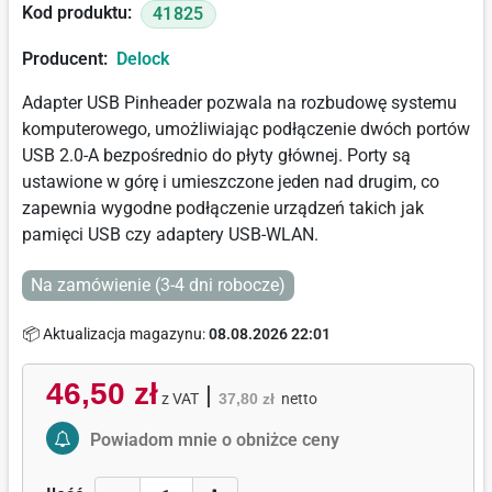
Kod produktu:
41825
Producent:
Delock
Adapter USB Pinheader pozwala na rozbudowę systemu
komputerowego, umożliwiając podłączenie dwóch portów
USB 2.0-A bezpośrednio do płyty głównej. Porty są
ustawione w górę i umieszczone jeden nad drugim, co
zapewnia wygodne podłączenie urządzeń takich jak
pamięci USB czy adaptery USB-WLAN.
Na zamówienie (3-4 dni robocze)
📦 Aktualizacja magazynu:
08.08.2026 22:01
46,50 zł
|
z VAT
37,80 zł
netto
Activate Price Alert
Powiadom mnie o obniżce ceny