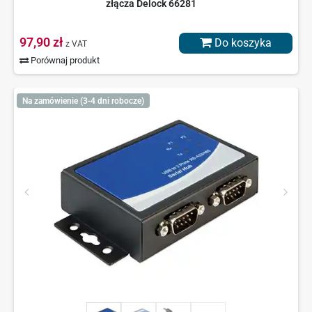
złącza Delock 66281
97,90 zł
Do koszyka
z VAT
Porównaj produkt
Na zamówienie (3-4 dni robocze)