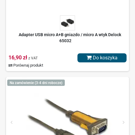
Adapter USB micro A+B gniazdo / micro A wtyk Delock
65032
16,90 zł
Do koszyka
z VAT
Porównaj produkt
Na zamówienie (3-4 dni robocze)