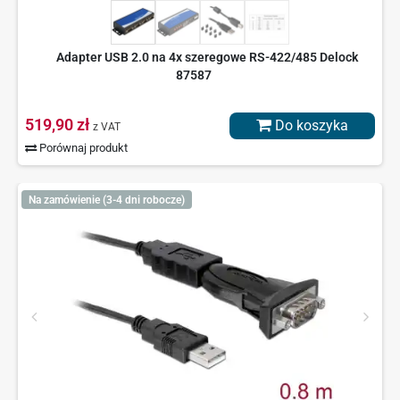
Adapter USB 2.0 na 4x szeregowe RS-422/485 Delock
87587
519,90 zł
Do koszyka
z VAT
Porównaj produkt
Na zamówienie (3-4 dni robocze)