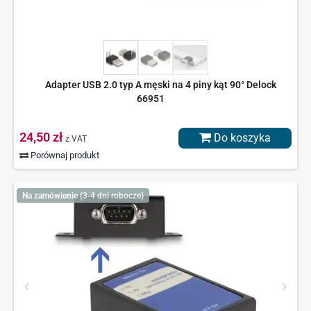
Adapter USB 2.0 typ A męski na 4 piny kąt 90° Delock
66951
24,50 zł
Do koszyka
z VAT
Porównaj produkt
Na zamówienie (3-4 dni robocze)