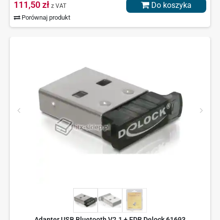
111,50 zł
Do koszyka
z VAT
Porównaj produkt
Adapter USB Bluetooth V2.1 + EDR Delock 61693