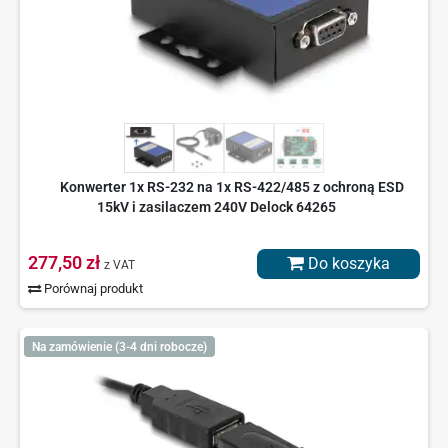
Konwerter 1x RS-232 na 1x RS-422/485 z ochroną ESD
15kV i zasilaczem 240V Delock 64265
277,50 zł
Do koszyka
z VAT
Porównaj produkt
Na zamówienie (3-4 dni robocze)