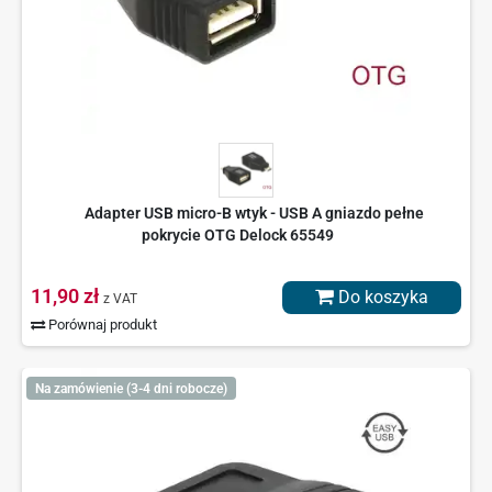
Adapter USB micro-B wtyk - USB A gniazdo pełne
pokrycie OTG Delock 65549
11,90 zł
Do koszyka
z VAT
Porównaj produkt
Na zamówienie (3-4 dni robocze)