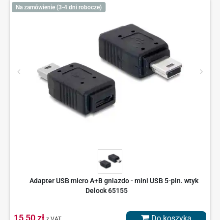
Na zamówienie (3-4 dni robocze)
Adapter USB micro A+B gniazdo - mini USB 5-pin. wtyk
Delock 65155
15,50 zł
Do koszyka
z VAT