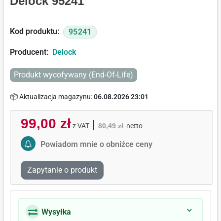
Delock 95241
Kod produktu:
95241
Producent:
Delock
Produkt wycofywany (End-Of-Life)
📦 Aktualizacja magazynu:
06.08.2026 23:01
99,00 zł
|
z VAT
80,49 zł
netto
Activate Price Alert
Powiadom mnie o obniżce ceny
Zapytanie o produkt
Wysyłka