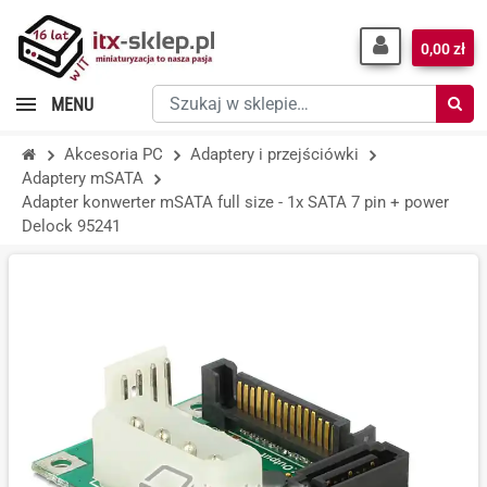
0,00 zł
Szukaj
MENU
w
sklepie…
Akcesoria PC
Adaptery i przejściówki
Adaptery mSATA
Adapter konwerter mSATA full size - 1x SATA 7 pin + power
Delock 95241