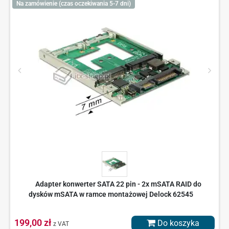
Na zamówienie (czas oczekiwania 5-7 dni)
Adapter konwerter SATA 22 pin - 2x mSATA RAID do
dysków mSATA w ramce montażowej Delock 62545
199,00 zł
Do koszyka
z VAT