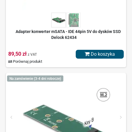
Adapter konwerter mSATA - IDE 44pin 5V do dysków SSD
Delock 62434
89,50 zł
Do koszyka
z VAT
Porównaj produkt
Na zamówienie (3-4 dni robocze)