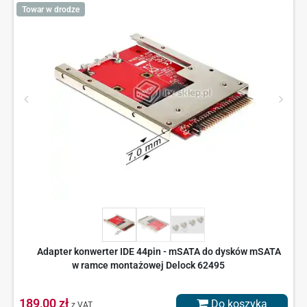
Towar w drodze
Adapter konwerter IDE 44pin - mSATA do dysków mSATA
w ramce montażowej Delock 62495
189,00 zł
Do koszyka
z VAT