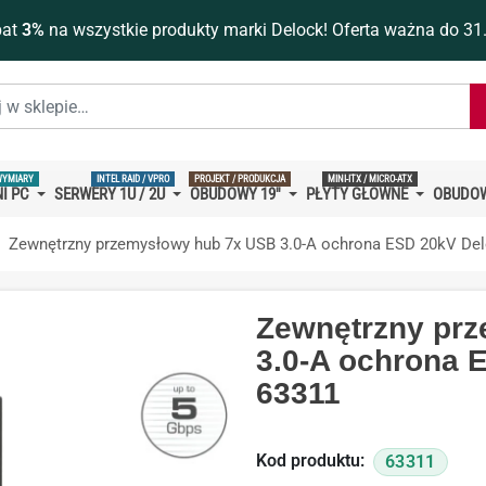
bat
3%
na wszystkie produkty marki Delock! Oferta ważna do 31
WYMIARY
INTEL RAID / VPRO
PROJEKT / PRODUKCJA
MINI-ITX / MICRO-ATX
I PC
SERWERY 1U / 2U
OBUDOWY 19''
PŁYTY GŁÓWNE
OBUDOW
Zewnętrzny przemysłowy hub 7x USB 3.0-A ochrona ESD 20kV De
Zewnętrzny pr
3.0-A ochrona 
63311
Kod produktu:
63311