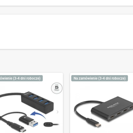
ówienie (3-4 dni robocze)
Na zamówienie (3-4 dni robocze)