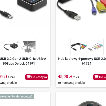
USB 3.2 Gen 2 USB-C 4x USB-A
Hub kablowy 4-portowy USB 2.0
10Gbps Delock 64191
61724
0 zł
45,90 zł
Do koszyka
Do k
z VAT
z VAT
wnaj produkt
Porównaj produkt
ówienie (3-4 dni robocze)