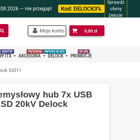
Sprawdź
Kod:
DELOCK3%
.08.2026 — nie przegap!
ofertę
Delock!
Szukaj
Moje konto
0,00 zł
w
sklepie…
DESKTOP
PRZYDATNE
PARTNER OD 2010
DO -20%
Y ITX
AKCESORIA
DELOCK
PROMOCJE
lock 63311
zemysłowy hub 7x USB
ESD 20kV Delock