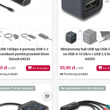
USB 10Gbps 4-portowy USB-C z
Miniaturowy hub USB typ USB-
ącznikami portów przewód 60cm
na USB-A 10 Gb/s + USB 2.0 D
Delock 64233
64359
0 zł
35,90 zł
Do koszyka
Do k
z VAT
z VAT
wnaj produkt
Porównaj produkt
ówienie (3-4 dni robocze)
Na zamówienie (3-4 dni robocze)