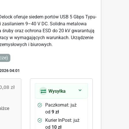
elock oferuje siedem portów USB 5 Gbps Typu-
i zasilaniem 9–40 V DC. Solidna metalowa
 śruby oraz ochrona ESD do 20 kV gwarantują
 pracy w wymagających warunkach. Urządzenie
rzemysłowych i biurowych.
cze)
2026 04:01
0,08 zł
Wysyłka
Paczkomat: już
iżce
od
9 zł
Kurier InPost: już
od
10 zł