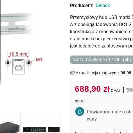
Producent:
Delock
Przemysłowy hub USB marki D
A z obsługą ładowania BC1.2 
konstrukcja z mocowaniem na
stabilność i bezpieczeństwo
jest idealne do zastosowań p
Na zamówienie (3-4 dni robo
📦 Aktualizacja magazynu:
08.08.
688,90 zł
|
56
z VAT
netto
Activate Price Alert
Powiadom mnie o obn
ceny