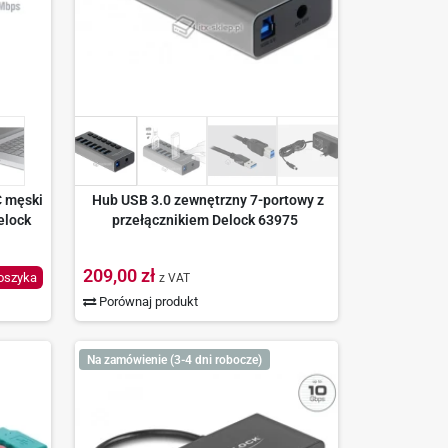
C męski
Hub USB 3.0 zewnętrzny 7-portowy z
elock
przełącznikiem Delock 63975
209,00 zł
oszyka
z VAT
Porównaj produkt
Na zamówienie (3-4 dni robocze)