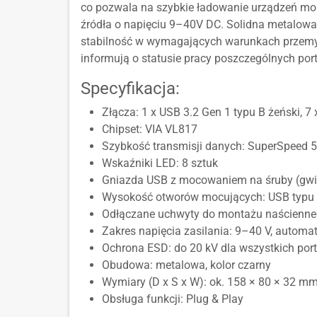
co pozwala na szybkie ładowanie urządzeń mobi
źródła o napięciu 9–40V DC. Solidna metalow
stabilność w wymagających warunkach przemys
informują o statusie pracy poszczególnych por
Specyfikacja:
Złącza: 1 x USB 3.2 Gen 1 typu B żeński, 7
Chipset: VIA VL817
Szybkość transmisji danych: SuperSpeed 
Wskaźniki LED: 8 sztuk
Gniazda USB z mocowaniem na śruby (gwi
Wysokość otworów mocujących: USB typu 
Odłączane uchwyty do montażu naścienn
Zakres napięcia zasilania: 9–40 V, automa
Ochrona ESD: do 20 kV dla wszystkich por
Obudowa: metalowa, kolor czarny
Wymiary (D x S x W): ok. 158 × 80 × 32 m
Obsługa funkcji: Plug & Play