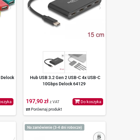
 Delock
Hub USB 3.2 Gen 2 USB-C 4x USB-C
10Gbps Delock 64129
197,90 zł
oszyka
Do koszyka
z VAT
Porównaj produkt
Na zamówienie (3-4 dni robocze)