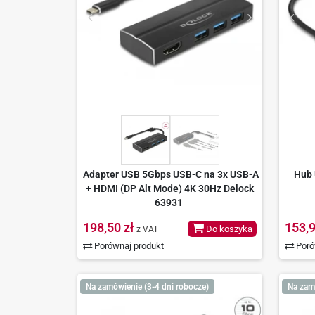
Adapter USB 5Gbps USB-C na 3x USB-A
Hub 
+ HDMI (DP Alt Mode) 4K 30Hz Delock
63931
198,50 zł
153,9
Do koszyka
z VAT
Porównaj produkt
Poró
Na zamówienie (3-4 dni robocze)
Na zam