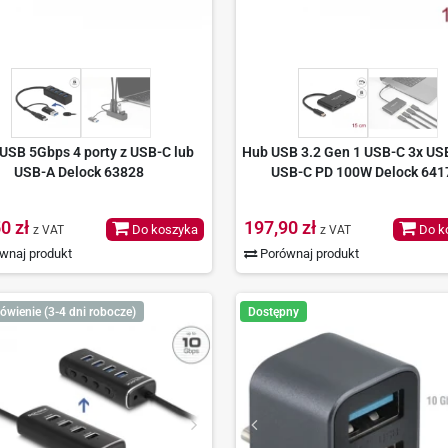
USB 5Gbps 4 porty z USB-C lub
Hub USB 3.2 Gen 1 USB-C 3x USB
USB-A Delock 63828
USB-C PD 100W Delock 641
0 zł
197,90 zł
Do koszyka
Do k
z VAT
z VAT
wnaj produkt
Porównaj produkt
ówienie (3-4 dni robocze)
Dostępny