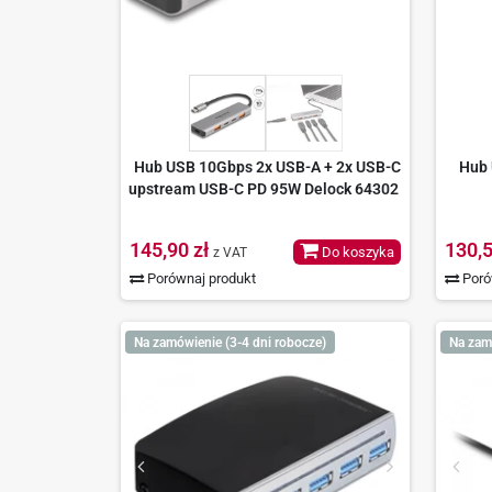
Hub USB 10Gbps 2x USB-A + 2x USB-C
Hub 
upstream USB-C PD 95W Delock 64302
145,90 zł
130,5
Do koszyka
z VAT
Porównaj produkt
Poró
Na zamówienie (3-4 dni robocze)
Na zam