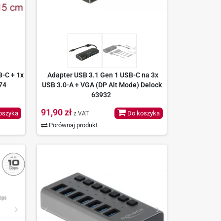
-C + 1x
Adapter USB 3.1 Gen 1 USB-C na 3x
74
USB 3.0-A + VGA (DP Alt Mode) Delock
63932
91,90 zł
oszyka
Do koszyka
z VAT
Porównaj produkt