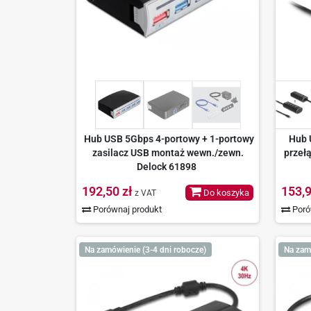
Hub USB 5Gbps 4-portowy + 1-portowy
Hub 
zasilacz USB montaż wewn./zewn.
przeł
Delock 61898
192,50 zł
153,9
Do koszyka
z VAT
Porównaj produkt
Poró
Na zamówienie (3-4 dni robocze)
Na zam