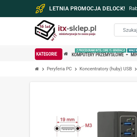
LETNIA PROMOCJA DELOCK!
Ra
Z PROCESORAMI INTEL CORE 15. GENERACJI
MAŁE 
KATEGORIE
KOMPUTERY PRZEMYSŁOWE
MIN
Peryferia PC
Koncentratory (huby) USB