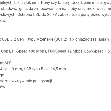
lnych, takich jak smartfony czy tablety. Urządzenie może być 
a obudowa, gniazda z mocowaniem na śruby oraz możliwość mon
łowych. Ochrona ESD do 20 kV zabezpiecza porty przed wyład
tów.
 x USB 3.2 Gen 1 typu A żeńskie (BC1.2), 1 x gniazdo zasilania 
5 Gbps, Hi-Speed 480 Mbps, Full-Speed 12 Mbps, Low-Speed 1,
nt M3)
A ok. 19 mm, USB typu B ok. 16,5 mm
ego
tyczne wykrywanie polaryzacji
tów
m