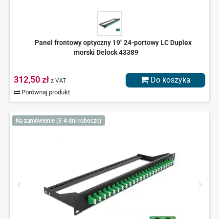
Panel frontowy optyczny 19" 24-portowy LC Duplex
morski Delock 43389
312,50 zł
Do koszyka
z VAT
Porównaj produkt
Na zamówienie (3-4 dni robocze)