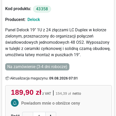
Kod produktu:
43358
Producent:
Delock
Panel Delock 19" 1U z 24 złączami LC Duplex w kolorze
zielonym, przeznaczony do organizacji połączeń
światłowodowych jednomodowych 48 OS2. Wyposażony
w tulejki z ceramiki cyrkonowej i solidną czarną obudowę,
umożliwia łatwy montaż w puszkach 19".
Na zamówienie (3-4 dni robocze)
📦 Aktualizacja magazynu:
09.08.2026 07:01
189,90 zł
|
z VAT
154,39 zł
netto
Activate Price Alert
Powiadom mnie o obniżce ceny