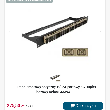
Na zamówienie (3-4 dni robocze)
Panel frontowy optyczny 19" 24-portowy SC Duplex
beżowy Delock 43394
275,50 zł
Do koszyka
z VAT