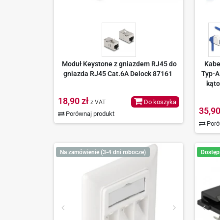
Moduł Keystone z gniazdem RJ45 do
Kabe
gniazda RJ45 Cat.6A Delock 87161
Typ-A
kąto
18,90 zł
Do koszyka
z VAT
35,90
Porównaj produkt
Poró
Na zamówienie (3-4 dni robocze)
Dostęp