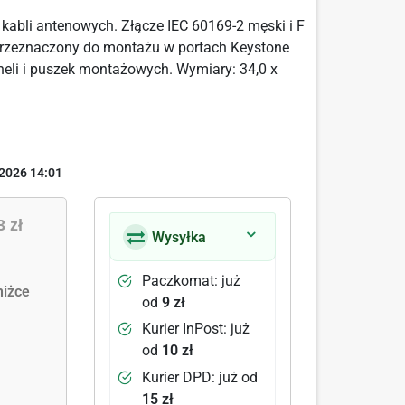
kabli antenowych. Złącze IEC 60169-2 męski i F
przeznaczony do montażu w portach Keystone
neli i puszek montażowych. Wymiary: 34,0 x
2026 14:01
3 zł
Wysyłka
Paczkomat: już
iżce
od
9 zł
Kurier InPost: już
od
10 zł
Kurier DPD: już od
15 zł