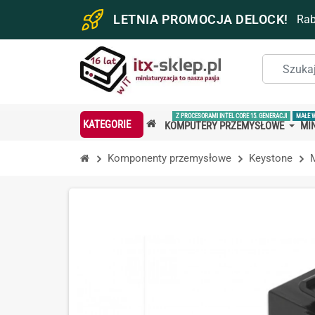
LETNIA PROMOCJA DELOCK!
Ra
Z PROCESORAMI INTEL CORE 15. GENERACJI
MAŁE 
KATEGORIE
KOMPUTERY PRZEMYSŁOWE
MIN
Komponenty przemysłowe
Keystone