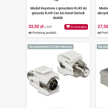
Moduł Keystone z gniazdem RJ45 do
Moduł
gniazda RJ45 Cat.6A metal Delock
skrzyn
86408
33,50 zł
27,50
Do koszyka
z VAT
Porównaj produkt
Poró
Na zamówienie (3-4 dni robocze)
Na zam