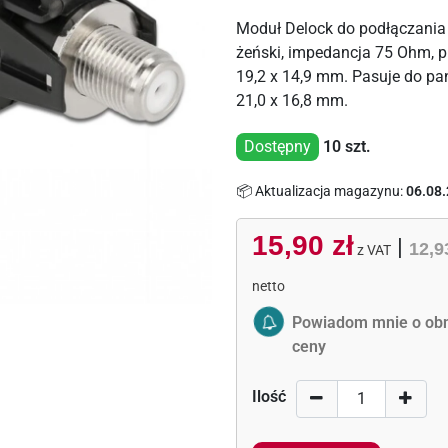
Moduł Delock do podłączania 
żeński, impedancja 75 Ohm, 
19,2 x 14,9 mm. Pasuje do pa
21,0 x 16,8 mm.
Dostępny
10
szt.
📦 Aktualizacja magazynu:
06.08.
15,90 zł
|
12,9
z VAT
netto
Activate Price Alert
Powiadom mnie o obn
ceny
Ilość