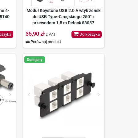
ne 4-
Moduł Keystone USB 2.0 A wtyk żeński
88140
do USB Type-C męskiego 250° z
przewodem 1.5 m Delock 88057
35,90 zł
oszyka
Do koszyka
z VAT
Porównaj produkt
Dostępny