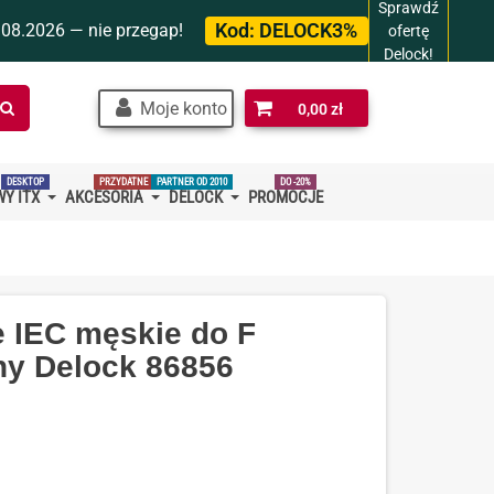
Sprawdź
Kod:
DELOCK3%
.08.2026 — nie przegap!
ofertę
Delock!
Szukaj
Moje konto
0,00 zł
w
sklepie…
DESKTOP
PRZYDATNE
PARTNER OD 2010
DO -20%
Y ITX
AKCESORIA
DELOCK
PROMOCJE
 IEC męskie do F
ny Delock 86856