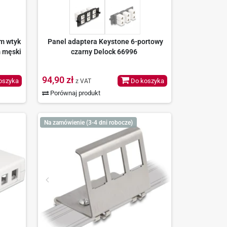
m wtyk
Panel adaptera Keystone 6-portowy
m męski
czarny Delock 66996
94,90 zł
oszyka
Do koszyka
z VAT
Porównaj produkt
Na zamówienie (3-4 dni robocze)