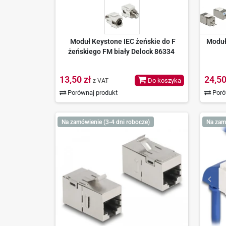
Moduł Keystone IEC żeńskie do F
Moduł
żeńskiego FM biały Delock 86334
13,50 zł
24,50
Do koszyka
z VAT
Porównaj produkt
Poró
Na zamówienie (3-4 dni robocze)
Na zam