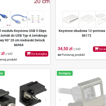
l modułu Keystone USB 5 Gbps
Keystone obudowa 12-portowa 
 żeński do USB Typ-A żeńskiego
86172
wy 90° 20 cm niebieski Delock
86964
34,50 zł
Do k
z VAT
 zł
Do koszyka
z VAT
Porównaj produkt
wnaj produkt
ny
Dostępny