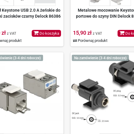
 Keystone USB 2.0 A żeńskie do
Metalowe mocowanie Keysto
ki zacisków czarny Delock 86386
portowe do szyny DIN Delock 
 zł
15,90 zł
Do koszyka
Do k
z VAT
z VAT
wnaj produkt
Porównaj produkt
ówienie (3-4 dni robocze)
Na zamówienie (3-4 dni robocze)