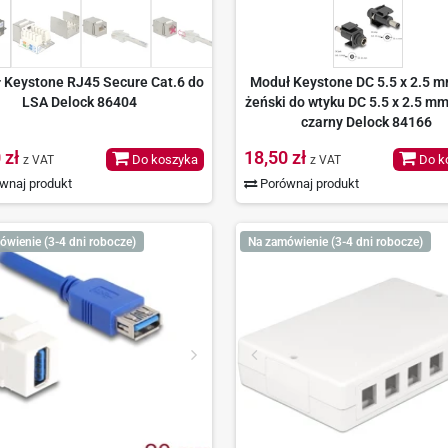
 Keystone RJ45 Secure Cat.6 do
Moduł Keystone DC 5.5 x 2.5 m
LSA Delock 86404
żeński do wtyku DC 5.5 x 2.5 m
czarny Delock 84166
 zł
18,50 zł
Do koszyka
Do k
z VAT
z VAT
wnaj produkt
Porównaj produkt
ówienie (3-4 dni robocze)
Na zamówienie (3-4 dni robocze)