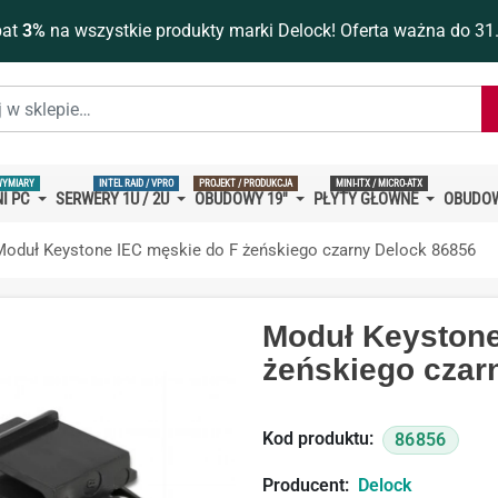
bat
3%
na wszystkie produkty marki Delock! Oferta ważna do 31
WYMIARY
INTEL RAID / VPRO
PROJEKT / PRODUKCJA
MINI-ITX / MICRO-ATX
I PC
SERWERY 1U / 2U
OBUDOWY 19''
PŁYTY GŁÓWNE
OBUDOW
Moduł Keystone IEC męskie do F żeńskiego czarny Delock 86856
Moduł Keystone
żeńskiego czar
Kod produktu:
86856
Producent:
Delock