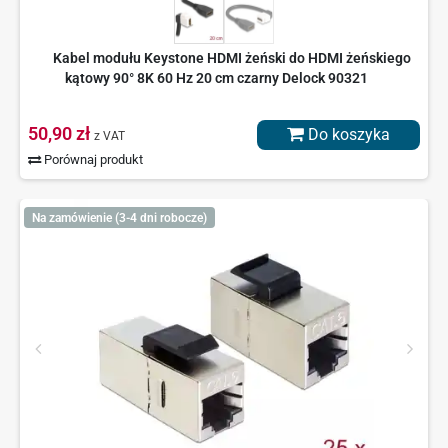
Kabel modułu Keystone HDMI żeński do HDMI żeńskiego
kątowy 90° 8K 60 Hz 20 cm czarny Delock 90321
50,90 zł
Do koszyka
z VAT
Porównaj produkt
Na zamówienie (3-4 dni robocze)