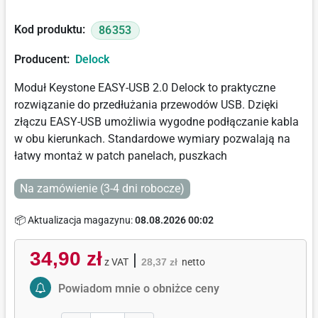
Kod produktu:
86353
Producent:
Delock
Moduł Keystone EASY-USB 2.0 Delock to praktyczne
rozwiązanie do przedłużania przewodów USB. Dzięki
złączu EASY-USB umożliwia wygodne podłączanie kabla
w obu kierunkach. Standardowe wymiary pozwalają na
łatwy montaż w patch panelach, puszkach
Na zamówienie (3-4 dni robocze)
📦 Aktualizacja magazynu:
08.08.2026 00:02
34,90 zł
|
z VAT
28,37 zł
netto
Activate Price Alert
Powiadom mnie o obniżce ceny