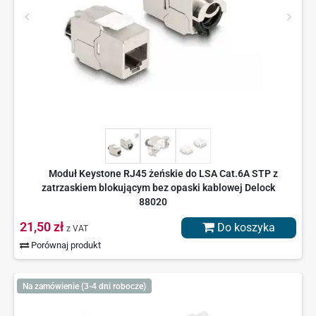
Moduł Keystone RJ45 żeńskie do LSA Cat.6A STP z
zatrzaskiem blokującym bez opaski kablowej Delock
88020
21,50 zł
Do koszyka
z VAT
Porównaj produkt
Na zamówienie (3-4 dni robocze)