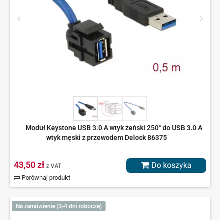
Moduł Keystone USB 3.0 A wtyk żeński 250° do USB 3.0 A
wtyk męski z przewodem Delock 86375
43,50 zł
Do koszyka
z VAT
Porównaj produkt
Na zamówienie (3-4 dni robocze)