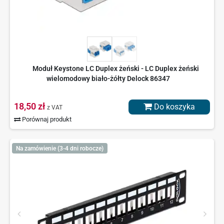
Moduł Keystone LC Duplex żeński - LC Duplex żeński
wielomodowy biało-żółty Delock 86347
18,50 zł
Do koszyka
z VAT
Porównaj produkt
Na zamówienie (3-4 dni robocze)