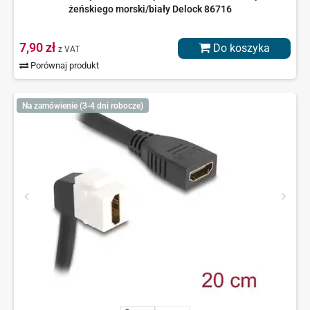
żeńskiego morski/biały Delock 86716
7,90 zł
Do koszyka
z VAT
Porównaj produkt
Na zamówienie (3-4 dni robocze)