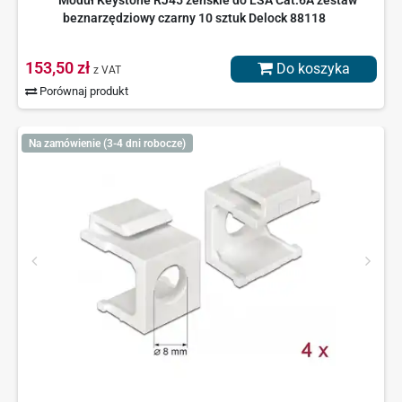
Moduł Keystone RJ45 żeńskie do LSA Cat.6A zestaw
beznarzędziowy czarny 10 sztuk Delock 88118
153,50 zł
Do koszyka
z VAT
Porównaj produkt
Na zamówienie (3-4 dni robocze)