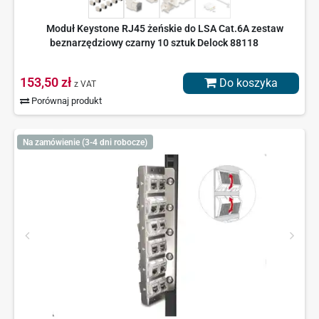
Moduł Keystone RJ45 żeńskie do LSA Cat.6A zestaw
beznarzędziowy czarny 10 sztuk Delock 88118
153,50 zł
Do koszyka
z VAT
Porównaj produkt
Na zamówienie (3-4 dni robocze)