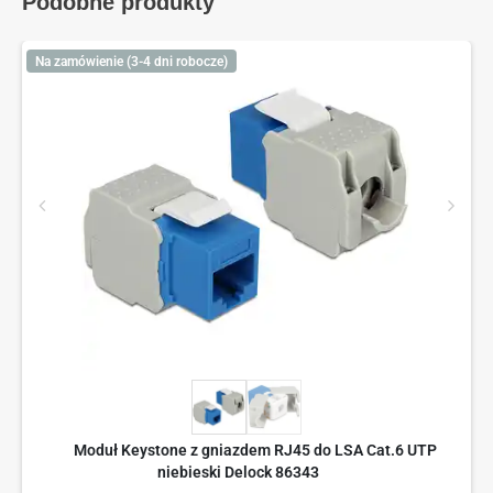
Podobne produkty
Na zamówienie (3-4 dni robocze)
Moduł Keystone z gniazdem RJ45 do LSA Cat.6 UTP
niebieski Delock 86343