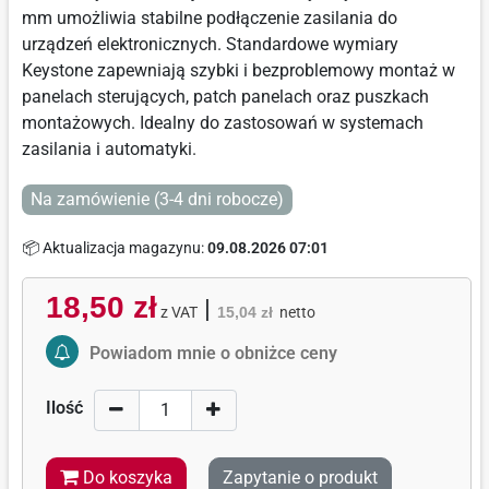
mm umożliwia stabilne podłączenie zasilania do
urządzeń elektronicznych. Standardowe wymiary
Keystone zapewniają szybki i bezproblemowy montaż w
panelach sterujących, patch panelach oraz puszkach
montażowych. Idealny do zastosowań w systemach
zasilania i automatyki.
Na zamówienie (3-4 dni robocze)
📦 Aktualizacja magazynu:
09.08.2026 07:01
18,50 zł
|
z VAT
15,04 zł
netto
Activate Price Alert
Powiadom mnie o obniżce ceny
Ilość
Do koszyka
Zapytanie o produkt