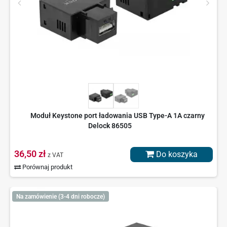
Moduł Keystone port ładowania USB Type-A 1A czarny
Delock 86505
36,50 zł
Do koszyka
z VAT
Porównaj produkt
Na zamówienie (3-4 dni robocze)