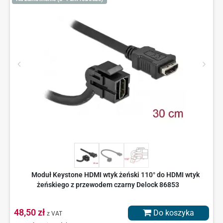
Moduł Keystone HDMI wtyk żeński 110° do HDMI wtyk
żeńskiego z przewodem czarny Delock 86853
48,50 zł
Do koszyka
z VAT