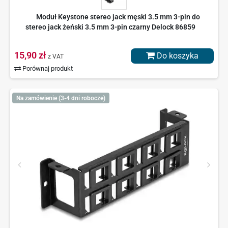
Moduł Keystone stereo jack męski 3.5 mm 3-pin do
stereo jack żeński 3.5 mm 3-pin czarny Delock 86859
15,90 zł
Do koszyka
z VAT
Porównaj produkt
Na zamówienie (3-4 dni robocze)