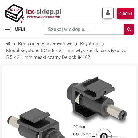
0,00 zł
Szukaj
MENU
w
sklepie…
Komponenty przemysłowe
Keystone
Moduł Keystone DC 5.5 x 2.1 mm wtyk żeński do wtyku DC
5.5 x 2.1 mm męski czarny Delock 84162