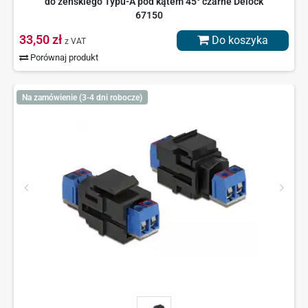
do żeńskiego Typu-A pod kątem 45° czarne Delock
67150
33,50 zł
Do koszyka
z VAT
Porównaj produkt
Na zamówienie (3-4 dni robocze)