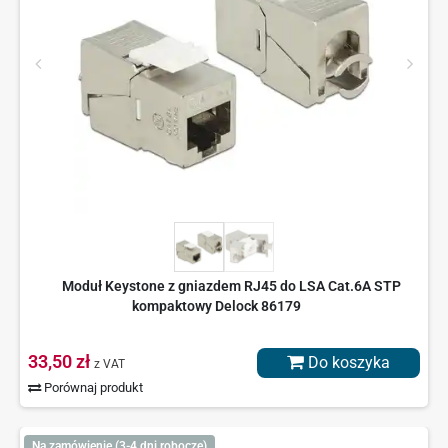
Moduł Keystone z gniazdem RJ45 do LSA Cat.6A STP
kompaktowy Delock 86179
33,50 zł
Do koszyka
z VAT
Porównaj produkt
Na zamówienie (3-4 dni robocze)