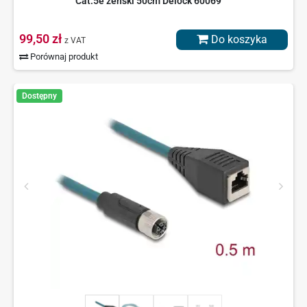
Cat.5e żeński 50cm Delock 60069
99,50 zł
Do koszyka
z VAT
Porównaj produkt
Dostępny