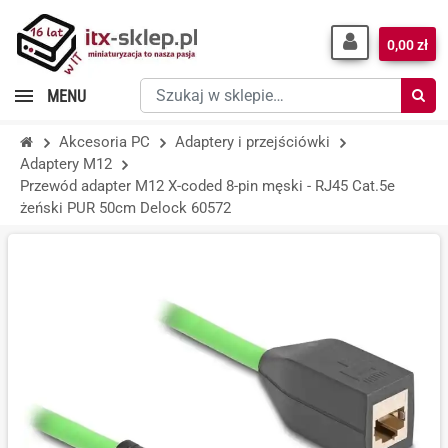
0,00 zł
Szukaj
MENU
w
sklepie…
Akcesoria PC
Adaptery i przejściówki
Adaptery M12
Przewód adapter M12 X-coded 8-pin męski - RJ45 Cat.5e
żeński PUR 50cm Delock 60572