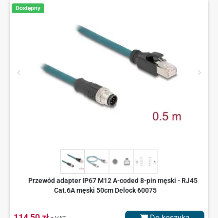
Dostępny
Przewód adapter IP67 M12 A-coded 8-pin męski - RJ45
Cat.6A męski 50cm Delock 60075
114,50 zł
Do koszyka