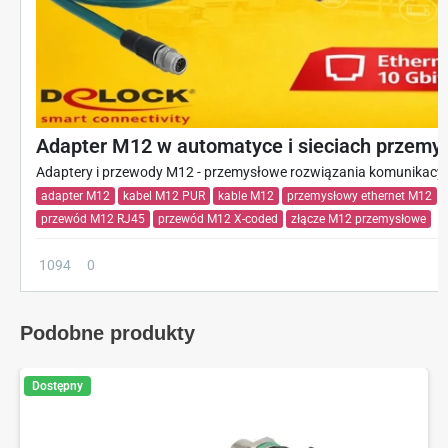
Adapter M12 w automatyce i sieciach przemy
Adaptery i przewody M12 - przemysłowe rozwiązania komunikacyjn
adapter M12
kabel M12 PUR
kable M12
przemysłowy ethernet M12
przewód M12 RJ45
przewód M12 X-coded
złącze M12 przemysłowe
1094
0
Podobne produkty
Dostępny