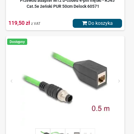
Przewód adapter M12 D-coded 4-pin męski - RJ45
Cat.5e żeński PUR 50cm Delock 60571
119,50 zł
Do koszyka
z VAT
Dostępny