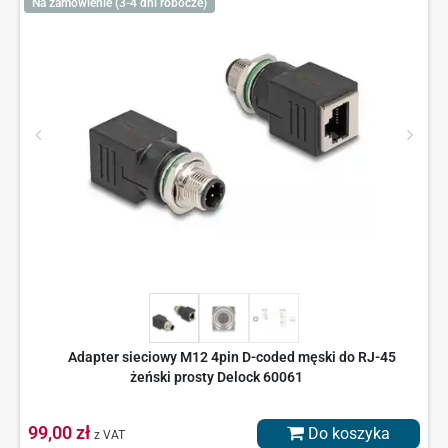
Na zamówienie (3-4 dni robocze)
Adapter sieciowy M12 4pin D-coded męski do RJ-45
żeński prosty Delock 60061
99,00 zł
Do koszyka
z VAT