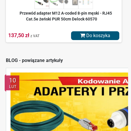
Przewód adapter M12 A-coded 8-pin męski - RJ45
Cat.5e żeński PUR 50cm Delock 60570
137,50 zł
Do koszyka
z VAT
BLOG - powiązane artykuły
10
LUT