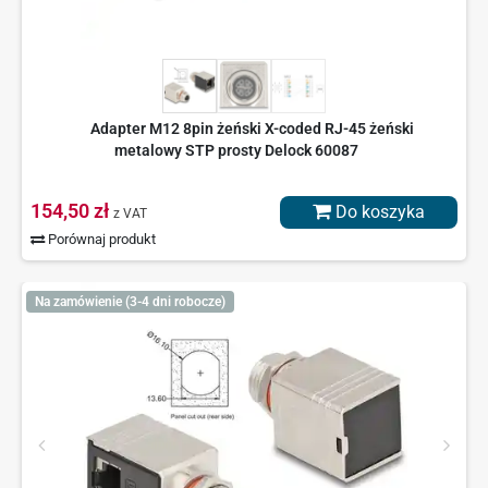
Adapter M12 8pin żeński X-coded RJ-45 żeński
metalowy STP prosty Delock 60087
154,50 zł
Do koszyka
z VAT
Porównaj produkt
Na zamówienie (3-4 dni robocze)