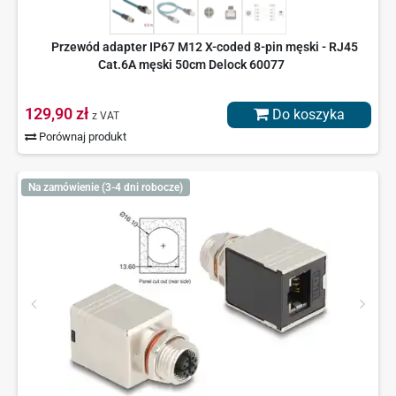
Przewód adapter IP67 M12 X-coded 8-pin męski - RJ45
Cat.6A męski 50cm Delock 60077
129,90 zł
Do koszyka
z VAT
Porównaj produkt
Na zamówienie (3-4 dni robocze)