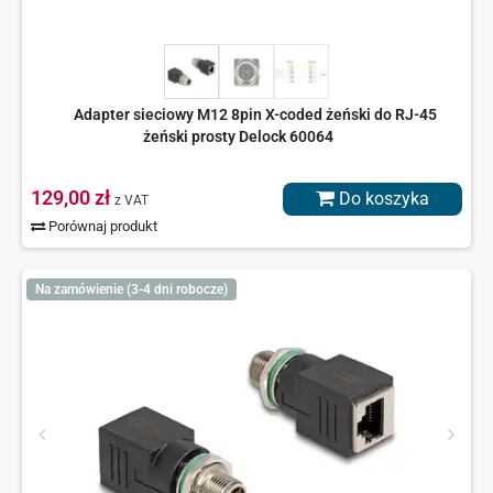
Adapter sieciowy M12 8pin X-coded żeński do RJ-45
żeński prosty Delock 60064
129,00 zł
Do koszyka
z VAT
Porównaj produkt
Na zamówienie (3-4 dni robocze)