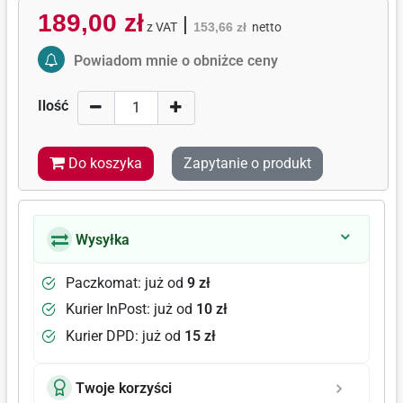
189,00 zł
|
z VAT
153,66 zł
netto
Activate Price Alert
Powiadom mnie o obniżce ceny
Ilość
Do koszyka
Zapytanie o produkt
Wysyłka
Paczkomat: już od
9 zł
Kurier InPost: już od
10 zł
Kurier DPD: już od
15 zł
Twoje korzyści