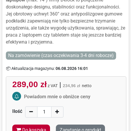
doskonałego designu, stabilności oraz funkcjonalności.
Jej obrotowy uchwyt 360° oraz antypoślizgowe gumowe
podkładki zapewniają nie tylko bezpieczne trzymanie
urządzenia, ale także wygodę użytkowania, sprawiając, że
praca z laptopem czy tabletem staje się jeszcze bardziej
efektywna i przyjemna.
Na zamówienie (czas oczekiwania 3-4 dni robocze)
📦 Aktualizacja magazynu:
06.08.2026 16:01
289,00 zł
|
z VAT
234,96 zł
netto
Activate Price Alert
Powiadom mnie o obniżce ceny
Ilość
Do koszyka
Zapytanie o produkt