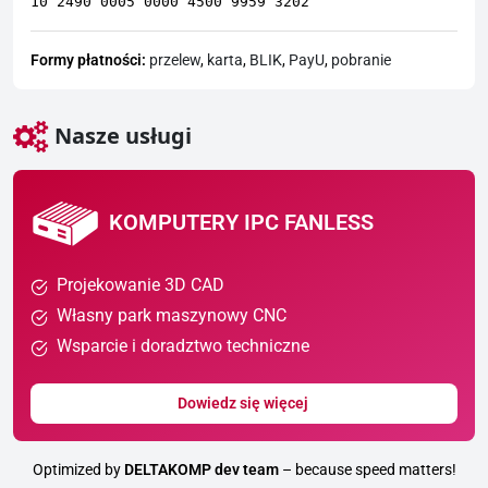
10 2490 0005 0000 4500 9959 3202
Formy płatności:
przelew
,
karta
,
BLIK
,
PayU
,
pobranie
Nasze usługi
KOMPUTERY IPC FANLESS
Projekowanie 3D CAD
Własny park maszynowy CNC
Wsparcie i doradztwo techniczne
Dowiedz się więcej
Optimized by
DELTAKOMP dev team
– because speed matters!