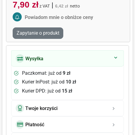
7,90 zł
|
z VAT
6,42 zł
netto
Activate Price Alert
Powiadom mnie o obniżce ceny
Zapytanie o produkt
Wysyłka
Paczkomat: już od
9 zł
Kurier InPost: już od
10 zł
Kurier DPD: już od
15 zł
Twoje korzyści
Płatność