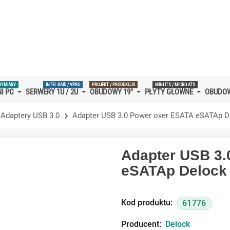
bat
3%
na wszystkie produkty marki Delock! Oferta ważna do 31
WYMIARY
INTEL RAID / VPRO
PROJEKT / PRODUKCJA
MINI-ITX / MICRO-ATX
I PC
SERWERY 1U / 2U
OBUDOWY 19''
PŁYTY GŁÓWNE
OBUDOW
Adaptery USB 3.0
Adapter USB 3.0 Power over ESATA eSATAp D
Adapter USB 3.
eSATAp Delock
Kod produktu:
61776
Producent:
Delock