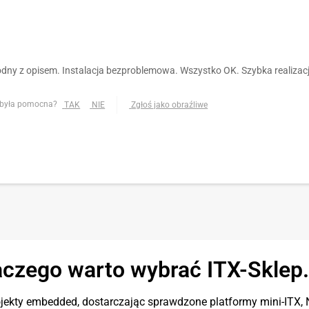
dny z opisem. Instalacja bezproblemowa. Wszystko OK. Szybka realizac
 była pomocna?
TAK
NIE
Zgłoś jako obraźliwe
aczego warto wybrać ITX-Sklep.
ekty embedded, dostarczając sprawdzone platformy mini-ITX, N