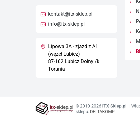
Ko
Na
kontakt@itx-sklep.pl
Po
info@itx-sklep.pl
Ko
Ma
Lipowa 3A - zjazd z A1
B
(węzeł Lubicz)
87-162 Lubicz Dolny /k
Torunia
© 2010-2026
ITX-Sklep.pl
| Właś
sklepu:
DELTAKOMP