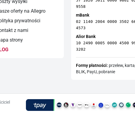
57 1020 5011 0000 9802 0
szty wysyłki
9558
sze oferty na Allegro
mBank
lityka prywatności
02 1140 2004 0000 3502 6
4573
ntakt z nami
Alior Bank
pa strony
10 2490 0005 0000 4500 9
LOG
3202
Formy płatności:
przelew
,
karta
BLIK
,
PayU
,
pobranie
ciciel