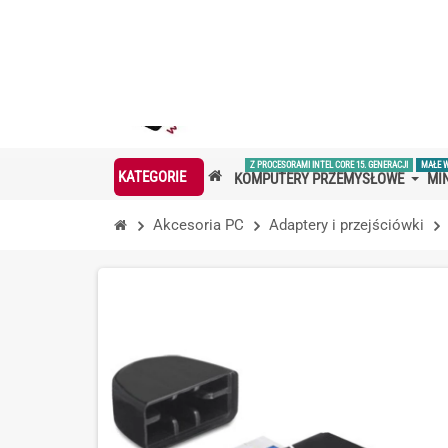
LETNIA PROMOCJA DELOCK!
Ra
Z PROCESORAMI INTEL CORE 15. GENERACJI
MAŁE 
KATEGORIE
KOMPUTERY PRZEMYSŁOWE
MIN
Akcesoria PC
Adaptery i przejściówki