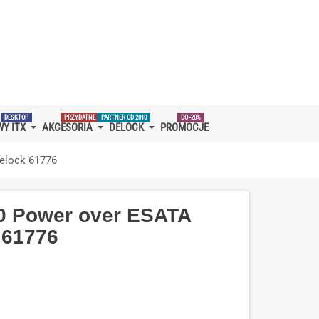
Sprawdź
Kod:
DELOCK3%
.08.2026 — nie przegap!
ofertę
Delock!
Szukaj
Moje konto
0,00 zł
w
sklepie…
DESKTOP
PRZYDATNE
PARTNER OD 2010
DO -20%
Y ITX
AKCESORIA
DELOCK
PROMOCJE
elock 61776
0 Power over ESATA
 61776