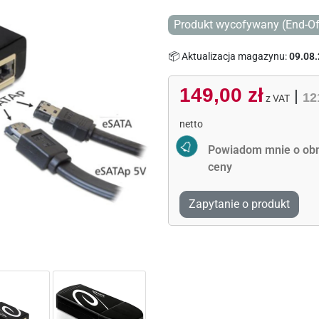
Produkt wycofywany (End-Of
📦 Aktualizacja magazynu:
09.08.
149,00 zł
|
12
z VAT
netto
Activate Price Alert
Powiadom mnie o obn
ceny
Zapytanie o produkt