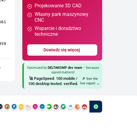
247
Projekowanie 3D CAD
Własny park maszynowy
CNC
661
Wsparcie i doradztwo
techniczne
959
Dowiedz się więcej
,
Optimized by
DELTAKOMP dev team
– because
speed matters!
🚀 PageSpeed: 100 mobile /
🔎 See the
100 desktop tested. verified.
live report →