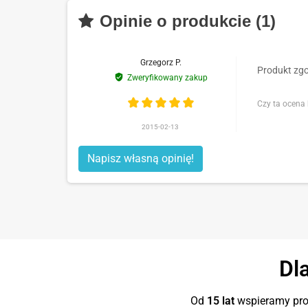
Opinie o produkcie (1)
Grzegorz P.
Produkt zgo
Zweryfikowany zakup
Czy ta ocena
2015-02-13
Napisz własną opinię!
Dl
Od
15 lat
wspieramy proj